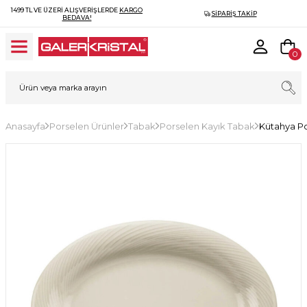
1499 TL VE ÜZERI ALIŞVERIŞLERDE
KARGO
SIPARIŞ TAKIP
BEDAVA!
0
Anasayfa
Porselen Ürünler
Tabak
Porselen Kayık Tabak
Kütahya P