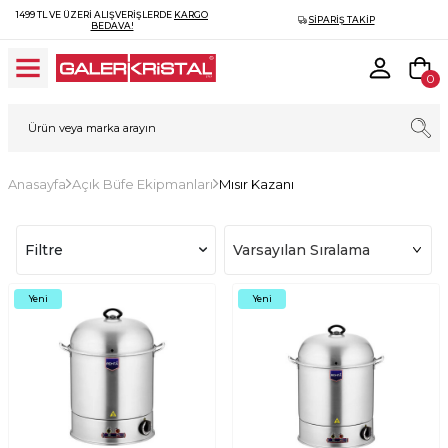
1499 TL VE ÜZERI ALIŞVERIŞLERDE
KARGO
SIPARIŞ TAKIP
BEDAVA!
0
Anasayfa
Açık Büfe Ekipmanları
Mısır Kazanı
Filtre
Yeni
Yeni