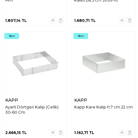
Mm
Kalıbı 28,5 cm 3099-10
1.807,14
TL
1.680,71
TL
Yeni
Yeni
KAPP
KAPP
Ayarlı Dörtgen Kalıp (Celik)
Kapp Kare Kalıp h:7 cm 22 cm
30-60 Cm
2.666,15
TL
1.162,71
TL