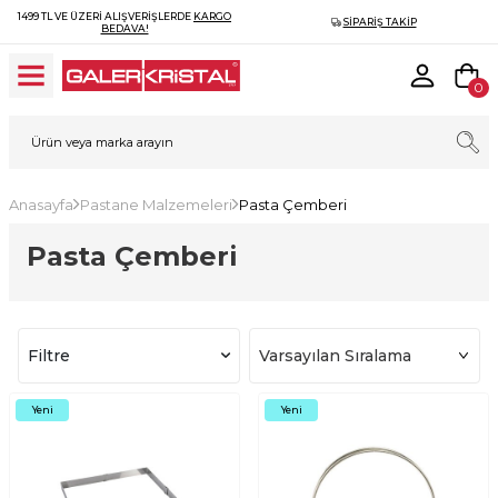
1499 TL VE ÜZERI ALIŞVERIŞLERDE
KARGO
SIPARIŞ TAKIP
BEDAVA!
0
Anasayfa
Pastane Malzemeleri
Pasta Çemberi
Pasta Çemberi
Filtre
Yeni
Yeni