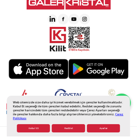
Web sitemizde size daha iyi hizmet verebilmek için çerezler kullanılmaktadır.
Whatsapp Sipariş
Kabul Et seçeneği ile tüm çerezleri kabul edebilir, Reddet seçeneği ile zorunlu
çerezler haricindeki tüm çerezleri reddedebilir veya Çerez Ayarları seçeneği
ile çerezler hakkında daha fazla bilgi alıp tercihlerinizi yönetebilirsiniz.
Çerez
Politikası
Kabul Et
Reddet
Ayarlar
© 2026 Tüm Hakkı Saklıdır. Galerikristal.com.tr