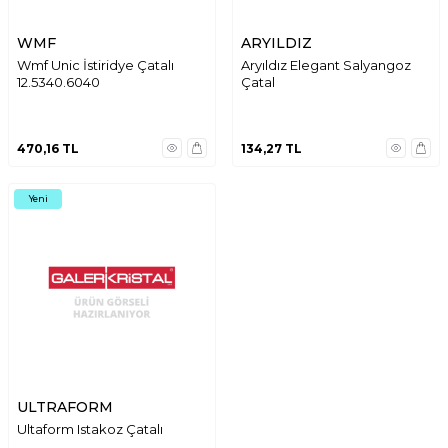
WMF
ARYILDIZ
Wmf Unic İstiridye Çatalı
Aryıldız Elegant Salyangoz
12.5340.6040
Çatal
470,16
TL
134,27
TL
Yeni
ULTRAFORM
Ultaform Istakoz Çatalı