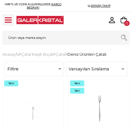
1499 TL VE ÜZERI ALIŞVERIŞLERDE
KARGO
SIPARIŞ TAKIP
BEDAVA!
0
Anasayfa
Çatal Kaşık Bıçak
Çatal
Deniz Ürünleri Çatalı
Filtre
Yeni
Yeni
Seri