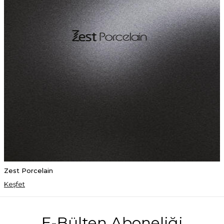
Zest Porcelain
Keşfet
E-Bülten Aboneliği