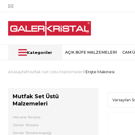
Kategoriler
AÇIK BÜFE MALZEMELERİ
CAM 
Anasayfa
Mutfak Set Üstü Malzemeleri
Erişte Makinesi
Mutfak Set Üstü
Malzemeleri
Helvane Tencere
Silindir Tencere
Silindir Tencere Kapağı