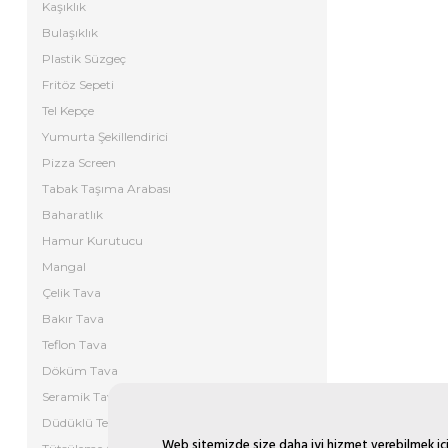
Kaşıklık
Bulaşıklık
Plastik Süzgeç
Fritöz Sepeti
Tel Kepçe
Yumurta Şekillendirici
Pizza Screen
Tabak Taşıma Arabası
Baharatlık
Hamur Kurutucu
Mangal
Çelik Tava
Bakır Tava
Teflon Tava
Döküm Tava
Seramik Tava
Düdüklü Tencere
Web sitemizde size daha iyi hizmet verebilmek için