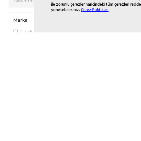
Tütsüleme Cihazı
ile zorunlu çerezler haricindeki tüm çerezleri redde
yönetebilirsiniz.
Çerez Politikası
Marka
FÜNKE
KLT
Ölçü
10-12 cm
15-16 cm
6-9 cm
Fiyat