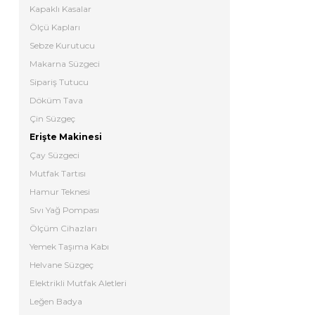
Kapaklı Kasalar
Ölçü Kapları
Sebze Kurutucu
Makarna Süzgeci
Sipariş Tutucu
Döküm Tava
Çin Süzgeç
Erişte Makinesi
Çay Süzgeci
Mutfak Tartısı
Hamur Teknesi
Sıvı Yağ Pompası
Ölçüm Cihazları
Yemek Taşıma Kabı
Helvane Süzgeç
Elektrikli Mutfak Aletleri
Leğen Badya