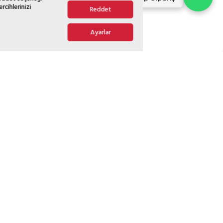
rcihlerinizi
Reddet
Ayarlar