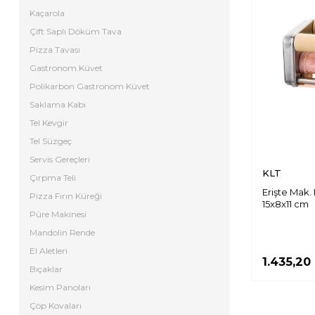
Kaçarola
Çift Saplı Döküm Tava
Pizza Tavası
Gastronom Küvet
Polikarbon Gastronom Küvet
Saklama Kabı
Tel Kevgir
Tel Süzgeç
Servis Gereçleri
KLT
Çırpma Teli
Erişte Mak. 
Pizza Fırın Küreği
15x8x11 cm
Püre Makinesi
Mandolin Rende
El Aletleri
1.435,20
Bıçaklar
Kesim Panoları
Çöp Kovaları