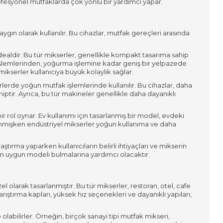
ofesyonel mutfaklarda çok yönlü bir yardımcı yapar.
aygın olarak kullanılır. Bu cihazlar, mutfak gereçleri arasında
dealdir. Bu tür mikserler, genellikle kompakt tasarıma sahip
rma işlemlerinden, yoğurma işlemine kadar geniş bir yelpazede
ikserler kullanıcıya büyük kolaylık sağlar.
erlerde yoğun mutfak işlemlerinde kullanılır. Bu cihazlar, daha
ptir. Ayrıca, bu tür makineler genellikle daha dayanıklı
r rol oynar. Ev kullanımı için tasarlanmış bir model, evdeki
rlanmışken endüstriyel mikserler yoğun kullanıma ve daha
ştırma yaparken kullanıcıların belirli ihtiyaçları ve mikserin
 en uygun modeli bulmalarına yardımcı olacaktır.
l olarak tasarlanmıştır. Bu tür mikserler, restoran, otel, cafe
rıştırma kapları, yüksek hız seçenekleri ve dayanıklı yapıları,
olabilirler. Örneğin, birçok sanayi tipi mutfak mikseri,