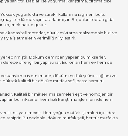
pıya sahiptir. Bazıları ise yoğurma, karıştırma, çırpma gibi
ır. Yüksek yoğunlukta ve sürekli kullanıma rağmen, bu tür
ışmayı sürdürmek için tasarlanmıştır. Bu, onları toptan gıda
r seçenek haline getirir.
 Yüksek kapasiteli motorlar, büyük miktarda malzemenin hızlı ve
ısıyla işletmelerin verimliliğini iyileştirir.
ir yer edinmiştir. Döküm demirden yapılan bu mikserler,
n derece dirençli bir yapı sunar. Bu, onları hem ev hem de
urma ve karıştırma işlemlerinde, döküm mutfak şefinin sağlam ve
. Yüksek kaliteli bir döküm mutfak şefi, pasta hamuru
ıdır. Kaliteli bir mikser, malzemeleri eşit ve homojen bir
pılan bu mikserler hem hızlı karıştırma işlemlerinde hem
enilir bir yardımcıdır. Hem yoğun mutfak işlemleri için ideal
 sahiptir. Bu nedenle, döküm mutfak şefi, her tür mutfakta