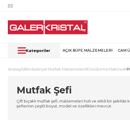
Kategoriler
AÇIK BÜFE MALZEMELERİ
CAM 
Anasayfa
Endüstriyel Mutfak Malzemeleri
Dondurma Makinesi
P
Mutfak Şefi
Çift bıçaklı mutfak şefi, malzemeleri hızlı ve etkili bir şekilde ka
şeflerinin
çeşitli boyut, model ve özellikleri mevcut.