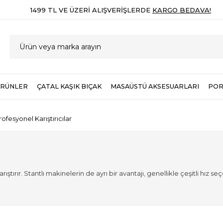
1499 TL VE ÜZERI ALIŞVERIŞLERDE
KARGO BEDAVA!
ÜRÜNLER
ÇATAL KAŞIK BIÇAK
MASAÜSTÜ AKSESUARLARI
POR
rofesyonel Karıştırıcılar
rıştırır.
Stantlı makinelerin de ayrı bir avantajı, genellikle çeşitli hız 