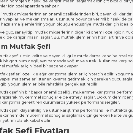
rin homojen bir şekilde karıştırılmasını sağlamak için çift bıçaklı bir ya
emler için özel aparatlara sahiptir.
pi mutfak mikserlerinin en önemli özelliklerinden biri, dayanıklılıklarıd
in yapıları ve mekanizmaları, uzun süre boyunca verimli bir şekilde çal
 hazırlama işlemlerinin yoğun olduğu endüstriyel mutfaklar için ideal bi
k ve güç, sanayi tipi mutfak mikserlerinin diğer iki önemli özelliğidir.
 şekilde karıştırılmasını sağlar. Bu, mutfak işlemlerinin hızını artırır ve dolay
m Mutfak Şefi
fak şefi, üstün kalite ve dayanıklılığı ile mutfaklarda kendine özel b
k bir görünüm değil, aynı zamanda yoğun ve sürekli kullanıma karşı so
el mutfaklar için ideal bir seçenek yapar.
tfak şefleri, özellikle ağır karıştırma işlemleri için tercih edilir. Yoğ
 yapısı, malzemeleri istenen kıvama getirmek için gereken gücü sağlar
ibi yoğun işlemleri bile rahatlıkla gerçekleştirebilir.
fak şefinin bir başka önemli özelliği, mükemmel karıştırma performans
arıştırarak mükemmel sonuçlar elde etmeyi sağlar. Döküm demirden ya
 karıştırma gerektiren durumlarda yüksek performans sergiler.
fak şefi, dayanıklılığı ve üstün karıştırma performansı ile mutfakta güv
ektir hem de mükemmel sonuçlar sağlamak için gereken kalite ve güce
r yatırım olarak kabul edilir.
ak Şefi Fiyatları