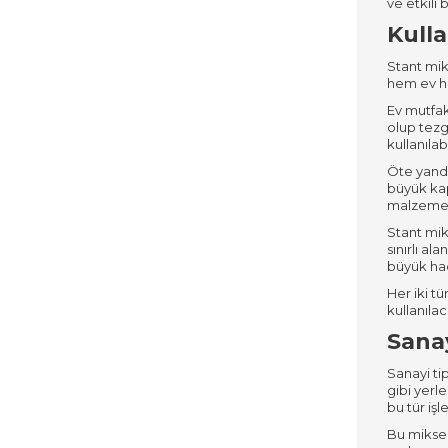
ve etkili
Kulla
Stant miks
hem ev he
Ev mutfak
olup tezg
kullanıla
Öte yanda
büyük kap
malzemele
Stant mik
sınırlı a
büyük hac
Her iki tü
kullanıla
Sanay
Sanayi ti
gibi yerl
bu tür işl
Bu mikser