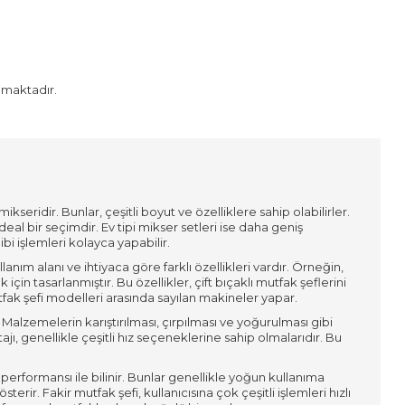
amaktadır.
ridir. Bunlar, çeşitli boyut ve özelliklere sahip olabilirler.
ideal bir seçimdir. Ev tipi mikser setleri ise daha geniş
i işlemleri kolayca yapabilir.
lanım alanı ve ihtiyaca göre farklı özellikleri vardır. Örneğin,
 için tasarlanmıştır. Bu özellikler, çift bıçaklı mutfak şeflerini
fak şefi modelleri arasında sayılan makineler yapar.
Malzemelerin karıştırılması, çırpılması ve yoğurulması gibi
ajı, genellikle çeşitli hız seçeneklerine sahip olmalarıdır. Bu
performansı ile bilinir. Bunlar genellikle yoğun kullanıma
erir. Fakir mutfak şefi, kullanıcısına çok çeşitli işlemleri hızlı