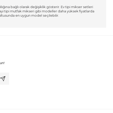
ığına bağlı olarak değişiklik gösterir. Ev tipi mikser setleri
ayi tipi mutfak mikseri gibi modeller daha yüksek fiyatlarda
tusunda en uygun model seçilebilir.
un!