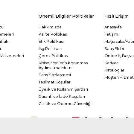
Önemli Bilgiler Politikalar
Hızlı Erişim
tü
Hakkımızda
Anasayfa
emeleri
Kalite Politikası
İletişim
utfak
Etik Politikası
Mağazalar/Fabr
i
İsg Politikası
Satış Ekibi
Malzemeleri
Çerez Politikası
Online İş Başvu
Kişisel Verilerin Korunması
Kariyer
Aydınlatma Metni
Kataloglar
Satış Sözleşmesi
Müşteri Hizmetl
Teslimat Koşulları
Üyelik ve Kullanım Şartları
Garanti ve İade Koşulları
Gizlilik ve Ödeme Güvenliği