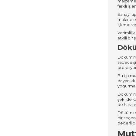
malzemele
farklı işl
Sanayi ti
makineler
işleme ve
Verimlili
etkili bir
Dökü
Döküm mut
sadece şı
profesyon
Bu tip mu
dayanıklı
yoğurma g
Döküm mut
şekilde k
de hassas
Döküm mut
bir seçen
değerli bi
Mutf