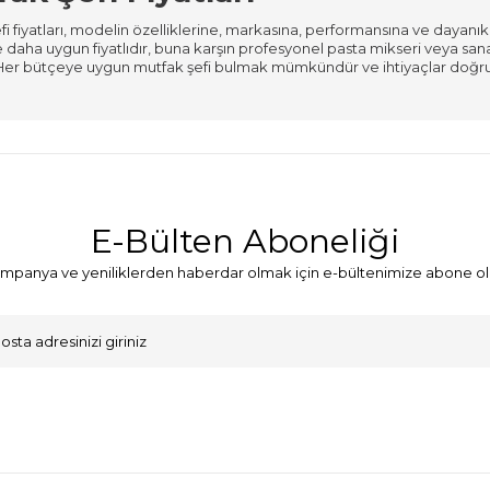
i fiyatları, modelin özelliklerine, markasına, performansına ve dayanıklıl
e daha uygun fiyatlıdır, buna karşın profesyonel pasta mikseri veya san
Her bütçeye uygun mutfak şefi bulmak mümkündür ve ihtiyaçlar doğrul
E-Bülten Aboneliği
mpanya ve yeniliklerden haberdar olmak için e-bültenimize abone ol
VKK Sözleşmesi'ni
, Okudum, Kabul Ediyorum.