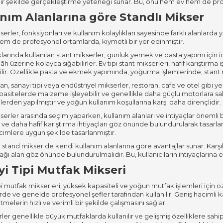
 bir şekilde gerçekleştirme yeteneği sunar. Bu, onu hem ev hem de pr
nım Alanlarına göre Standlı Mikser
erler, fonksiyonları ve kullanım kolaylıkları sayesinde farklı alanlarda y
m de profesyonel ortamlarda, kıymetli bir yer edinmiştir.
larında kullanılan stant mikserler, günlük yemek ve pasta yapımı için i
âh üzerine kolayca sığabilirler. Ev tipi stant mikserleri, hafif karıştı
bilir. Özellikle pasta ve ekmek yapımında, yoğurma işlemlerinde, stant m
n, sanayi tipi veya endüstriyel mikserler, restoran, cafe ve otel gibi y
asitelerde malzeme işleyebilir ve genellikle daha güçlü motorlara sahi
rden yapılmıştır ve yoğun kullanım koşullarına karşı daha dirençlidir.
serler arasında seçim yaparken, kullanım alanları ve ihtiyaçlar önemli bi
lan ve daha hafif karıştırma ihtiyaçları göz önünde bulundurularak tasa
imlere uygun şekilde tasarlanmıştır.
r stand mikser de kendi kullanım alanlarına göre avantajlar sunar. Karşıla
cağı alan göz önünde bulundurulmalıdır. Bu, kullanıcıların ihtiyaçlarına
i Tipi Mutfak Mikseri
pi mutfak mikserleri, yüksek kapasiteli ve yoğun mutfak işlemleri için öze
erde ve genelde profesyonel şefler tarafından kullanılır. Geniş hacimli ka
etmelerin hızlı ve verimli bir şekilde çalışmasını sağlar.
ler genellikle büyük mutfaklarda kullanılır ve gelişmiş özelliklere sahip 