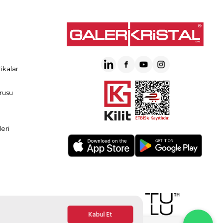
ikalar
rusu
eri
Kabul Et