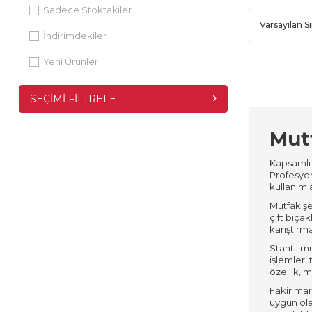
Sadece Stoktakiler
İndirimdekiler
Yeni Ürünler
SEÇIMI FILTRELE
Mutf
Kapsamlı 
Profesyone
kullanım 
Mutfak şef
çift bıçak
karıştırm
Stantlı m
işlemleri 
özellik, 
Fakir mar
uygun olar