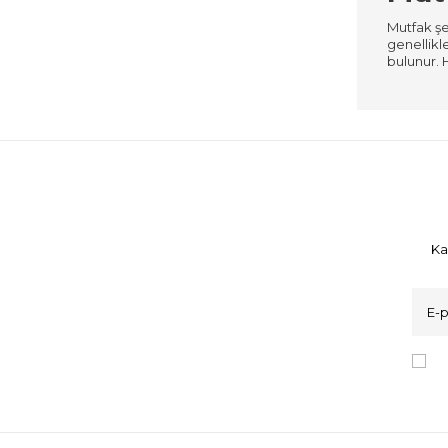
Mutfak şef
genellikl
bulunur. 
Ka
K