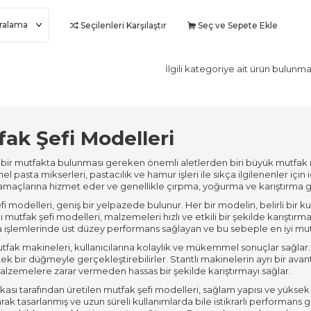
Seçilenleri Karşılaştır
Seç ve Sepete Ekle
İlgili kategoriye ait ürün bulunm
ak Şefi Modelleri
bir mutfakta bulunması gereken önemli aletlerden biri büyük mutfak mikse
l pasta mikserleri, pastacılık ve hamur işleri ile sıkça ilgilenenler için 
amaçlarına hizmet eder ve genellikle çırpma, yoğurma ve karıştırma gib
i modelleri, geniş bir yelpazede bulunur. Her bir modelin, belirli bir kul
lı mutfak şefi modelleri, malzemeleri hızlı ve etkili bir şekilde karıştırmak
a işlemlerinde üst düzey performans sağlayan ve bu sebeple en iyi mut
utfak makineleri, kullanıcılarına kolaylık ve mükemmel sonuçlar sağlar. 
tek bir düğmeyle gerçekleştirebilirler. Stantlı makinelerin ayrı bir avant
malzemelere zarar vermeden hassas bir şekilde karıştırmayı sağlar.
kası tarafından üretilen mutfak şefi modelleri, sağlam yapısı ve yüksek 
ak tasarlanmış ve uzun süreli kullanımlarda bile istikrarlı performans göst