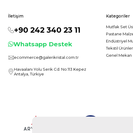
İletişim
Kategoriler
Mutfak Set Üs
+90 242 340 23 11
Pastane Malz
Endüstriyel M
Whatsapp Destek
Tekstil Ürünler
Genel Mekan 
ecommerce@galerikristal.com.tr
Havaalanı Yolu Serik Cd. No:113 Kepez
Antalya, Türkiye