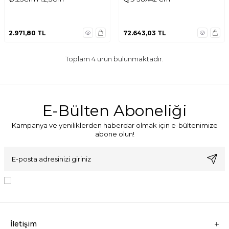
2.971,80
TL
72.643,03
TL
Toplam
4
ürün bulunmaktadır.
E-Bülten Aboneliği
Kampanya ve yeniliklerden haberdar olmak için e-bültenimize
abone olun!
KVKK Sözleşmesi'ni
, Okudum, Kabul Ediyorum.
İletişim