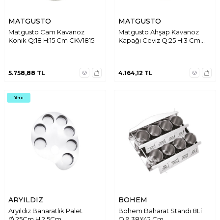
MATGUSTO
MATGUSTO
Matgusto Cam Kavanoz
Matgusto Ahşap Kavanoz
Konik Q:18 H:15 Cm CKV1815
Kapağı Ceviz Q:25 H:3 Cm
WN2446
5.758,88
TL
4.164,12
TL
Yeni
ARYILDIZ
BOHEM
Aryıldız Baharatlık Palet
Bohem Baharat Standı 8Li
Ø:25Cm H:2,5Cm
Q:9 38X42 Cm