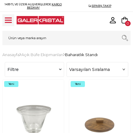
1499 TL VE ÜZERI ALIŞVERIŞLERDE
KARGO
SIPARIŞ TAKIP
BEDAVA!
0
Anasayfa
Açık Büfe Ekipmanları
Baharatlık Standı
Filtre
Yeni
Yeni