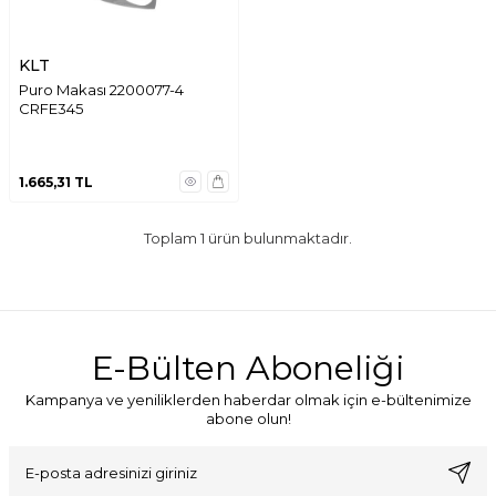
KLT
Puro Makası 2200077-4
CRFE345
1.665,31
TL
Toplam
1
ürün bulunmaktadır.
E-Bülten Aboneliği
Kampanya ve yeniliklerden haberdar olmak için e-bültenimize
abone olun!