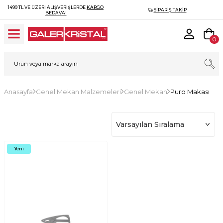
1499 TL VE ÜZERI ALIŞVERIŞLERDE
KARGO
SIPARIŞ TAKIP
BEDAVA!
0
Anasayfa
Genel Mekan Malzemeleri
Genel Mekan
Puro Makası
Yeni