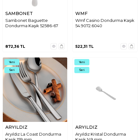
SAMBONET
WMF
Sambonet Baguette
Wmf Casino Dondurma Kaşık
Dondurma Kaşık 52586-67
54.9072.6040
872,36
TL
522,31
TL
Yeni
Yeni
Seri
Seri
ARYILDIZ
ARYILDIZ
Aryıldız La Coast Dondurma
Aryıldız Kristal Dondurma
Kaşık 159 mm
Kaşık 149 mm