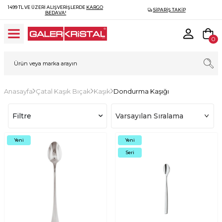
1499 TL VE ÜZERI ALIŞVERIŞLERDE
KARGO
SIPARIŞ TAKIP
BEDAVA!
0
Anasayfa
Çatal Kaşık Bıçak
Kaşık
Dondurma Kaşığı
Filtre
Yeni
Yeni
Seri