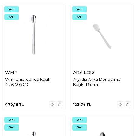
Yeni
Yeni
Seri
Seri
WMF
ARYILDIZ
Wmf Unic Ice Tea Kaşık
Aryıldız Anka Dondurma
12.5372.6040
Kaşık 113 mm
470,16
TL
123,74
TL
Yeni
Yeni
Seri
Seri