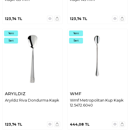
123,74
TL
123,74
TL
Yeni
Yeni
Seri
Seri
ARYILDIZ
WMF
Aryıldız Riva Dondurma Kaşık
Wmf Metropolitan Kup Kaşık
12.5472.6040
123,74
TL
444,08
TL