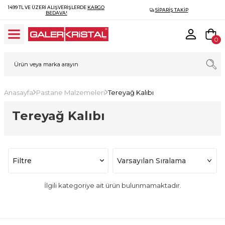
1499 TL VE ÜZERI ALIŞVERIŞLERDE
KARGO
SIPARIŞ TAKIP
BEDAVA!
0
Anasayfa
Pastane Malzemeleri
Tereyağ Kalıbı
Tereyağ Kalıbı
Filtre
İlgili kategoriye ait ürün bulunmamaktadır.