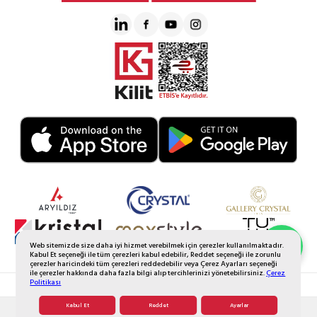
Web sitemizde size daha iyi hizmet verebilmek için çerezler kullanılmaktadır.
Whatsapp Sipariş
Kabul Et seçeneği ile tüm çerezleri kabul edebilir, Reddet seçeneği ile zorunlu
çerezler haricindeki tüm çerezleri reddedebilir veya Çerez Ayarları seçeneği
ile çerezler hakkında daha fazla bilgi alıp tercihlerinizi yönetebilirsiniz.
Çerez
Politikası
© 2026 Tüm Hakkı Saklıdır. Galerikristal.com.tr
Kabul Et
Reddet
Ayarlar
T
-Soft
E-Ticaret
Sistemleriyle Hazırlanmıştır.