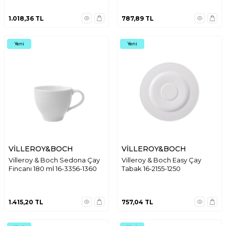
1.018,36
TL
787,89
TL
Yeni
Yeni
VİLLEROY&BOCH
VİLLEROY&BOCH
Villeroy & Boch Sedona Çay
Villeroy & Boch Easy Çay
Fincanı 180 ml 16-3356-1360
Tabak 16-2155-1250
1.415,20
TL
757,04
TL