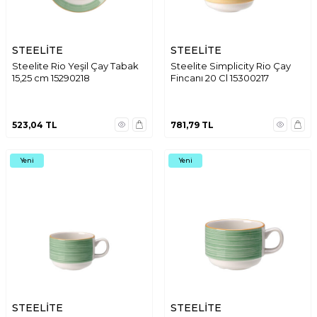
STEELİTE
STEELİTE
Steelite Rio Yeşil Çay Tabak
Steelite Simplicity Rio Çay
15,25 cm 15290218
Fincanı 20 Cl 15300217
523,04
TL
781,79
TL
Yeni
Yeni
STEELİTE
STEELİTE