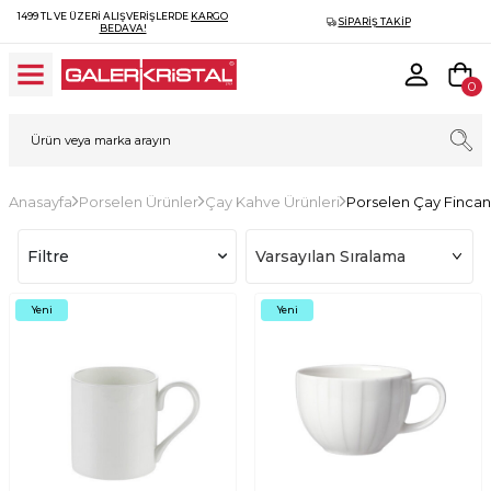
1499 TL VE ÜZERI ALIŞVERIŞLERDE
KARGO
SIPARIŞ TAKIP
BEDAVA!
0
Anasayfa
Porselen Ürünler
Çay Kahve Ürünleri
Porselen Çay Fincan
Filtre
Yeni
Yeni