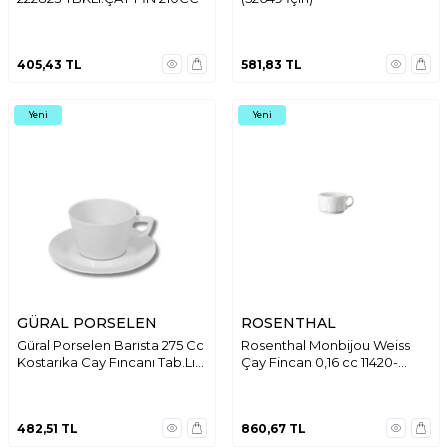
405,43
TL
581,83
TL
Yeni
Yeni
GÜRAL PORSELEN
ROSENTHAL
Güral Porselen Barısta 275 Cc
Rosenthal Monbijou Weiss
Kostarıka Cay Fıncanı Tab.Lı
Çay Fincan 0,16 cc 11420-
Deko
800001-34622
482,51
TL
860,67
TL