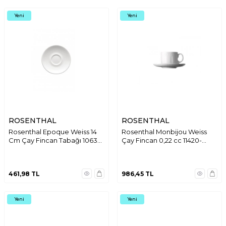
Yeni
Yeni
ROSENTHAL
ROSENTHAL
Rosenthal Epoque Weiss 14
Rosenthal Monbijou Weiss
Cm Çay Fincan Tabağı 10630-
Çay Fincan 0,22 cc 11420-
800001-34631
800001-34642
461,98
TL
986,45
TL
Yeni
Yeni