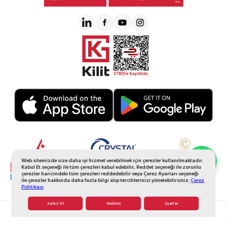
Web sitemizde size daha iyi hizmet verebilmek için çerezler kullanılmaktadır.
Whatsapp Sipariş
Kabul Et seçeneği ile tüm çerezleri kabul edebilir, Reddet seçeneği ile zorunlu
çerezler haricindeki tüm çerezleri reddedebilir veya Çerez Ayarları seçeneği
ile çerezler hakkında daha fazla bilgi alıp tercihlerinizi yönetebilirsiniz.
Çerez
Politikası
Kabul Et
Reddet
Ayarlar
© 2026 Tüm Hakkı Saklıdır. Galerikristal.com.tr