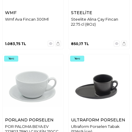
WMF
STEELİTE
Wmf Ava Fincan 300Ml
Steelite Alina Çay Fincan
22.75 cl (8Oz)
1.083,75
TL
850,17
TL
Yeni
Yeni
PORLAND PORSELEN
ULTRAFORM PORSELEN
POR PALOMA BEYA.EV
Ultraform Porselen Tabak
222823 TBKLI.ÇAY FİN 210CC
(52649 İçin)