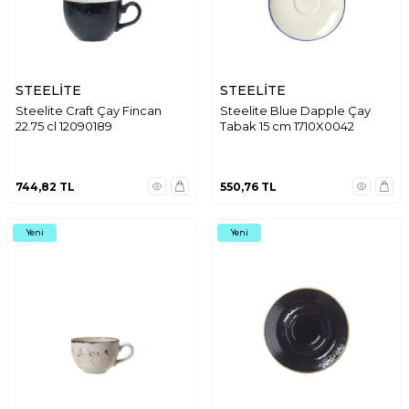
STEELİTE
STEELİTE
Steelite Craft Çay Fincan
Steelite Blue Dapple Çay
22.75 cl 12090189
Tabak 15 cm 1710X0042
744,82
TL
550,76
TL
Yeni
Yeni