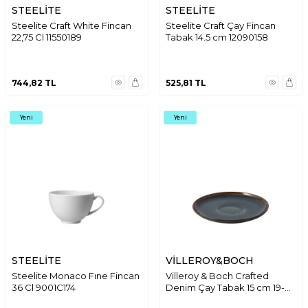
STEELİTE
STEELİTE
Steelite Craft White Fincan
Steelite Craft Çay Fincan
22,75 Cl 11550189
Tabak 14.5 cm 12090158
744,82
TL
525,81
TL
Yeni
Yeni
STEELİTE
VİLLEROY&BOCH
Steelite Monaco Fıne Fincan
Villeroy & Boch Crafted
36 Cl 9001C174
Denim Çay Tabak 15 cm 19-
5168-1310