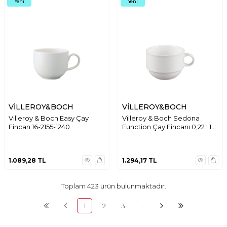
Yeni
Yeni
VİLLEROY&BOCH
VİLLEROY&BOCH
Villeroy & Boch Easy Çay
Villeroy & Boch Sedona
Fincan 16-2155-1240
Function Çay Fincanı 0,22 l 16-
4003-1271
1.089,28
TL
1.294,17
TL
Toplam
423
ürün bulunmaktadır.
1
2
3
…