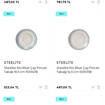
487,00
TL
781,79
TL
Yeni
Yeni
STEELİTE
STEELİTE
Steelite Rio Blue Çay Fincan
Steelite Rıo Blue Çay Fincan
Tabak 16.5 cm 15310218
Tabağı 14,5 Cm 15310158
523,04
TL
487,00
TL
Yeni
Yeni