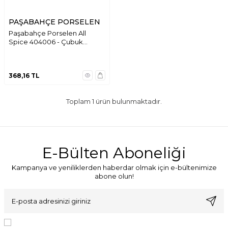
PAŞABAHÇE PORSELEN
Paşabahçe Porselen All
Spice 404006 - Çubuk
Standı 6 cm.
368,16
TL
Toplam
1
ürün bulunmaktadır.
E-Bülten Aboneliği
Kampanya ve yeniliklerden haberdar olmak için e-bültenimize
abone olun!
KVKK Sözleşmesi'ni
, Okudum, Kabul Ediyorum.