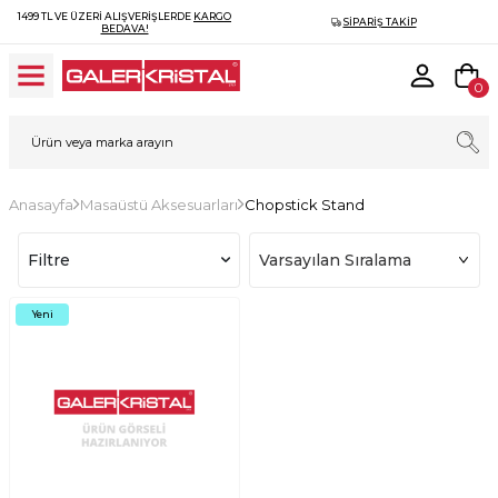
1499 TL VE ÜZERI ALIŞVERIŞLERDE
KARGO
SIPARIŞ TAKIP
BEDAVA!
0
Anasayfa
Masaüstü Aksesuarları
Chopstick Stand
Filtre
Yeni