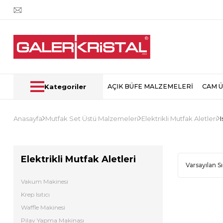
Kategoriler
AÇIK BÜFE MALZEMELERİ
CAM 
Anasayfa
Mutfak Set Üstü Malzemeleri
Elektrikli Mutfak Aletleri
I
Elektrikli Mutfak Aletleri
Vakum Makinesi
Krep Isıtıcı
Waffle Makinesi
Pilav Yapma Makinası