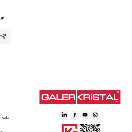
un!
ikalar
rusu