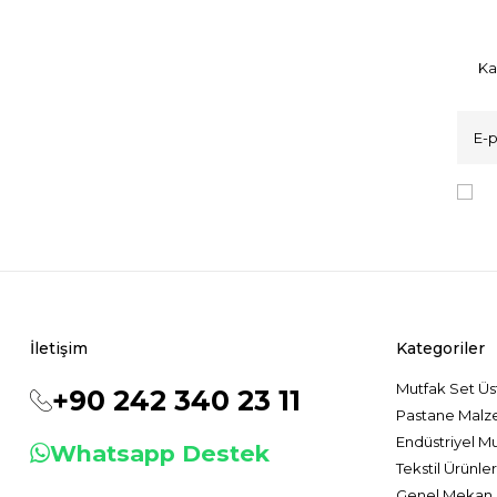
Ka
K
İletişim
Kategoriler
Mutfak Set Üs
+90 242 340 23 11
Pastane Malz
Endüstriyel M
Whatsapp Destek
Tekstil Ürünler
Genel Mekan 