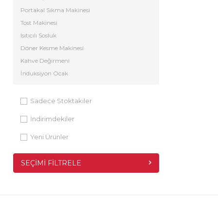
Portakal Sıkma Makinesi
Tost Makinesi
Isıtıcılı Sosluk
Döner Kesme Makinesi
Kahve Değirmeni
İnduksiyon Ocak
Sadece Stoktakiler
İndirimdekiler
Yeni Ürünler
SEÇIMI FILTRELE