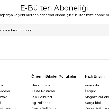
E-Bülten Aboneliği
mpanya ve yeniliklerden haberdar olmak için e-bültenimize abone ol
VKK Sözleşmesi'ni
, Okudum, Kabul Ediyorum.
Önemli Bilgiler Politikalar
Hızlı Erişim
tü
Hakkımızda
Anasayfa
emeleri
Kalite Politikası
İletişim
utfak
Etik Politikası
Mağazalar/Fabr
i
İsg Politikası
Satış Ekibi
Malzemeleri
Çerez Politikası
Online İş Başvu