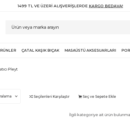
1499 TL VE ÜZERI ALIŞVERIŞLERDE
KARGO BEDAVA!
ÜRÜNLER
ÇATAL KAŞIK BIÇAK
MASAÜSTÜ AKSESUARLARI
POR
sıtıcı Pleyt
Seçilenleri Karşılaştır
Seç ve Sepete Ekle
İlgili kategoriye ait ürün bulunm