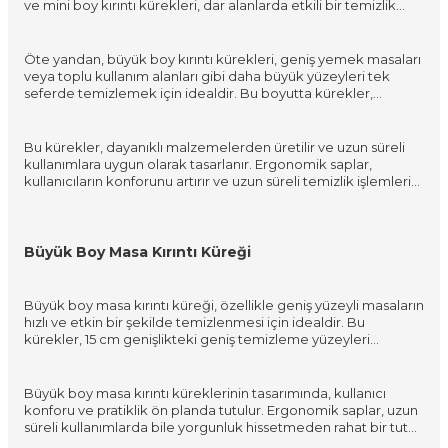
ve mini boy kırıntı kürekleri, dar alanlarda etkili bir temizlik
sağlamak amacıyla tasarlanmıştır. Bu boyutlar, özellikle hızlı
servis gerektiren kafe ve bistro tarzı mekanlar için
mükemmeldir, çünkü dar masalar arasında kolayca manevra
Öte yandan, büyük boy kırıntı kürekleri, geniş yemek masaları
yapılmasına olanak tanır ve hızlı bir şekilde temizlik yapılmasını
veya toplu kullanım alanları gibi daha büyük yüzeyleri tek
sağlar.
seferde temizlemek için idealdir. Bu boyutta kürekler,
özellikle oteller, konferans salonları ve büyük restoranlar gibi
yerlerde tercih edilir. Geniş temizleme yüzeyi sayesinde,
büyük masaları tek geçişte temizleyerek zaman ve emek
Bu kürekler, dayanıklı malzemelerden üretilir ve uzun süreli
tasarrufu sağlar.
kullanımlara uygun olarak tasarlanır. Ergonomik saplar,
kullanıcıların konforunu artırır ve uzun süreli temizlik işlemleri
sırasında rahatlık sağlar. Ayrıca, farklı yüzey tipleriyle uyumlu
olacak şekilde tasarlanan bu kürekler, ahşap, cam veya metal
masalar gibi çeşitli materyaller üzerinde etkili bir şekilde
kullanılabilir. Tüm bu özellikler, kırıntı küreklerini horeca
Büyük Boy Masa Kırıntı Küreği
sektöründe temizlik için vazgeçilmez bir araç haline getirir.
Büyük boy masa kırıntı küreği, özellikle geniş yüzeyli masaların
hızlı ve etkin bir şekilde temizlenmesi için idealdir. Bu
kürekler, 15 cm genişlikteki geniş temizleme yüzeyleri
sayesinde, büyük otel salonları, geniş cafe alanları ve restoran
masalarında maksimum verimlilik sağlar. Endüstriyel kalitede
malzemelerle üretilen bu ürünler, zorlu kullanım koşullarına
Büyük boy masa kırıntı küreklerinin tasarımında, kullanıcı
dayanıklıdır ve uzun ömürlü bir kullanım sunar.
konforu ve pratiklik ön planda tutulur. Ergonomik saplar, uzun
süreli kullanımlarda bile yorgunluk hissetmeden rahat bir tutuş
sağlar. Ayrıca, hafif yapıları ile bu kürekler, garsonlar ve