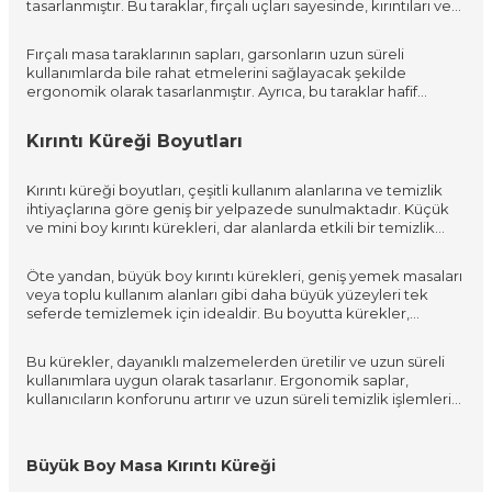
tasarlanmıştır. Bu taraklar, fırçalı uçları sayesinde, kırıntıları ve
hijyeni maksimize eder. Toptan satış seçenekleri, işletmelerin
diğer küçük atıkları nazikçe toplar ve yüzeyleri çizmeden
bütçe dostu şekilde ihtiyaçlarını karşılamasını sağlar, ayrıca
temizler. Ürün gamı, farklı mekan ihtiyaçlarına uygun olarak
çeşitli renk ve materyal seçenekleri de mekanın
Fırçalı masa taraklarının sapları, garsonların uzun süreli
mini ve büyük boy seçenekleri içerir. Mini boyut, küçük ve dar
dekorasyonuyla uyumlu çözümler sunar. Her türlü yeme içme
kullanımlarda bile rahat etmelerini sağlayacak şekilde
masalar için idealdir, büyük boy ise daha geniş yüzeyler için
mekanında temizlik ve düzenin sağlanması için bu kürekler,
ergonomik olarak tasarlanmıştır. Ayrıca, bu taraklar hafif
daha uygun olup, temizlik sürecini daha da hızlandırır.
profesyonel temizlik rutinlerinin ayrılmaz bir parçası haline
malzemelerden üretilir, bu da garsonların yorulmadan, hızlı ve
gelmiştir.
verimli bir şekilde çalışmalarını sağlar. Cafeler, restoranlar ve
Kırıntı Küreği Boyutları
diğer yeme içme mekanları için ideal olan bu taraklar,
profesyonel bir masa temizliği aracı olarak tercih edilir. Renk
ve malzeme seçenekleri, işletmelerin estetik tercihlerine ve
Kırıntı küreği boyutları, çeşitli kullanım alanlarına ve temizlik
dekorasyonuna uyum sağlayacak şekilde çeşitlilik gösterir,
ihtiyaçlarına göre geniş bir yelpazede sunulmaktadır. Küçük
böylece her işletme kendi zevkine ve ihtiyacına uygun bir
ve mini boy kırıntı kürekleri, dar alanlarda etkili bir temizlik
seçim yapabilir.
sağlamak amacıyla tasarlanmıştır. Bu boyutlar, özellikle hızlı
servis gerektiren kafe ve bistro tarzı mekanlar için
Öte yandan, büyük boy kırıntı kürekleri, geniş yemek masaları
mükemmeldir, çünkü dar masalar arasında kolayca manevra
veya toplu kullanım alanları gibi daha büyük yüzeyleri tek
yapılmasına olanak tanır ve hızlı bir şekilde temizlik yapılmasını
seferde temizlemek için idealdir. Bu boyutta kürekler,
sağlar.
özellikle oteller, konferans salonları ve büyük restoranlar gibi
yerlerde tercih edilir. Geniş temizleme yüzeyi sayesinde,
Bu kürekler, dayanıklı malzemelerden üretilir ve uzun süreli
büyük masaları tek geçişte temizleyerek zaman ve emek
kullanımlara uygun olarak tasarlanır. Ergonomik saplar,
tasarrufu sağlar.
kullanıcıların konforunu artırır ve uzun süreli temizlik işlemleri
sırasında rahatlık sağlar. Ayrıca, farklı yüzey tipleriyle uyumlu
olacak şekilde tasarlanan bu kürekler, ahşap, cam veya metal
masalar gibi çeşitli materyaller üzerinde etkili bir şekilde
Büyük Boy Masa Kırıntı Küreği
kullanılabilir. Tüm bu özellikler, kırıntı küreklerini horeca