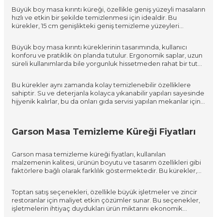
sektöründe temizlik için vazgeçilmez bir araç haline getirir.
Büyük boy masa kırıntı küreği, özellikle geniş yüzeyli masaların
hızlı ve etkin bir şekilde temizlenmesi için idealdir. Bu
kürekler, 15 cm genişlikteki geniş temizleme yüzeyleri
sayesinde, büyük otel salonları, geniş cafe alanları ve restoran
masalarında maksimum verimlilik sağlar. Endüstriyel kalitede
Büyük boy masa kırıntı küreklerinin tasarımında, kullanıcı
malzemelerle üretilen bu ürünler, zorlu kullanım koşullarına
konforu ve pratiklik ön planda tutulur. Ergonomik saplar, uzun
dayanıklıdır ve uzun ömürlü bir kullanım sunar.
süreli kullanımlarda bile yorgunluk hissetmeden rahat bir tutuş
sağlar. Ayrıca, hafif yapıları ile bu kürekler, garsonlar ve
temizlik personeli tarafından kolayca kullanılabilir, büyük
Bu kürekler aynı zamanda kolay temizlenebilir özelliklere
masaların üzerinde hızlı ve etkili bir şekilde hareket ettirilebilir.
sahiptir. Su ve deterjanla kolayca yıkanabilir yapıları sayesinde
hijyenik kalırlar, bu da onları gıda servisi yapılan mekanlar için
ideal kılar. Çeşitli renk seçenekleri mevcut olup, işletmelerin
dekorasyonuna uyum sağlayacak şekilde seçilebilir. Bu
özellikler, büyük boy masa kırıntı küreklerini, horeca
Garson Masa Temizleme Küreği Fiyatları
sektöründe temizlik gereksinimlerini karşılamak için
mükemmel bir seçenek yapar.
Garson masa temizleme küreği fiyatları, kullanılan
malzemenin kalitesi, ürünün boyutu ve tasarım özellikleri gibi
faktörlere bağlı olarak farklılık göstermektedir. Bu kürekler,
profesyonel kullanım için özel olarak tasarlanmış olup,
dayanıklı malzemelerden üretilirler ki bu da onları horeca
Toptan satış seçenekleri, özellikle büyük işletmeler ve zincir
sektöründe uzun süreli ve zorlu kullanımlar için uygun kılar.
restoranlar için maliyet etkin çözümler sunar. Bu seçenekler,
Ergonomik tasarımı ve hafif yapıları, kullanıcıların rahatlığını ve
işletmelerin ihtiyaç duydukları ürün miktarını ekonomik
verimliliğini artırır.
koşullar altında temin etmelerini sağlar, böylece bütçelerini