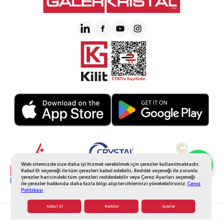
Web sitemizde size daha iyi hizmet verebilmek için çerezler kullanılmaktadır.
Whatsapp Sipariş
Kabul Et seçeneği ile tüm çerezleri kabul edebilir, Reddet seçeneği ile zorunlu
çerezler haricindeki tüm çerezleri reddedebilir veya Çerez Ayarları seçeneği
ile çerezler hakkında daha fazla bilgi alıp tercihlerinizi yönetebilirsiniz.
Çerez
Politikası
Kabul Et
Reddet
Ayarlar
© 2026 Tüm Hakkı Saklıdır. Galerikristal.com.tr