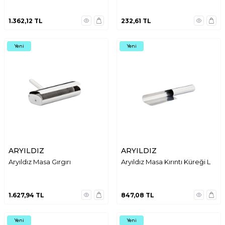
1.362,12
TL
232,61
TL
Yeni
Yeni
ARYILDIZ
ARYILDIZ
Aryıldız Masa Gırgırı
Aryıldız Masa Kırıntı Küreği L
1.627,94
TL
847,08
TL
Yeni
Yeni