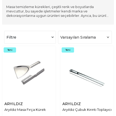
daha verimli bir şekilde yönetmelerine olanak tanır. Farklı fiyat
Masa temizleme kürekleri, çeşitli renk ve boyutlarda
noktalarında sunulan ürünler, her bütçeye uygun çözümler
mevcuttur, bu sayede işletmeler kendi marka ve
içerir; bu da işletmelerin ihtiyaçlarına ve finansal olanaklarına
dekorasyonlarına uygun ürünleri seçebilirler. Ayrıca, bu ürünler
göre en uygun ürünü bulmalarına yardımcı olur.
kolay temizlenebilir ve bakımı basit olduğundan, işletmeler
için uzun vadede ekonomik bir tercih oluşturur. Bu kürekler,
her türlü restoran, kafe ve otel gibi mekanlarda masaları ve
yüzeyleri temiz tutmak için idealdir ve sektördeki temizlik
Filtre
standartlarını yüksek tutar.
Yeni
Yeni
ARYILDIZ
ARYILDIZ
Aryıldız Masa Fırça Kürek
Aryıldız Çubuk Kırıntı Toplayıcı