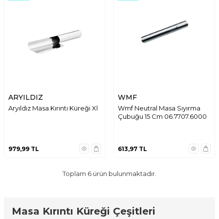
ARYILDIZ
WMF
Aryıldız Masa Kırıntı Küreği Xl
Wmf Neutral Masa Sıyırma
Çubuğu 15 Cm 06.7707.6000
979,99
TL
613,97
TL
Toplam
6
ürün bulunmaktadır.
Masa Kırıntı Küreği Çeşitleri