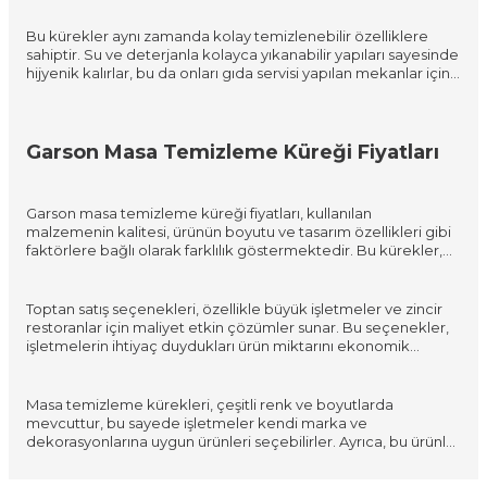
temizlik personeli tarafından kolayca kullanılabilir, büyük
masaların üzerinde hızlı ve etkili bir şekilde hareket ettirilebilir.
Bu kürekler aynı zamanda kolay temizlenebilir özelliklere
sahiptir. Su ve deterjanla kolayca yıkanabilir yapıları sayesinde
hijyenik kalırlar, bu da onları gıda servisi yapılan mekanlar için
ideal kılar. Çeşitli renk seçenekleri mevcut olup, işletmelerin
dekorasyonuna uyum sağlayacak şekilde seçilebilir. Bu
özellikler, büyük boy masa kırıntı küreklerini, horeca
sektöründe temizlik gereksinimlerini karşılamak için
Garson Masa Temizleme Küreği Fiyatları
mükemmel bir seçenek yapar.
Garson masa temizleme küreği fiyatları, kullanılan
malzemenin kalitesi, ürünün boyutu ve tasarım özellikleri gibi
faktörlere bağlı olarak farklılık göstermektedir. Bu kürekler,
profesyonel kullanım için özel olarak tasarlanmış olup,
dayanıklı malzemelerden üretilirler ki bu da onları horeca
sektöründe uzun süreli ve zorlu kullanımlar için uygun kılar.
Toptan satış seçenekleri, özellikle büyük işletmeler ve zincir
Ergonomik tasarımı ve hafif yapıları, kullanıcıların rahatlığını ve
restoranlar için maliyet etkin çözümler sunar. Bu seçenekler,
verimliliğini artırır.
işletmelerin ihtiyaç duydukları ürün miktarını ekonomik
koşullar altında temin etmelerini sağlar, böylece bütçelerini
daha verimli bir şekilde yönetmelerine olanak tanır. Farklı fiyat
noktalarında sunulan ürünler, her bütçeye uygun çözümler
Masa temizleme kürekleri, çeşitli renk ve boyutlarda
içerir; bu da işletmelerin ihtiyaçlarına ve finansal olanaklarına
mevcuttur, bu sayede işletmeler kendi marka ve
göre en uygun ürünü bulmalarına yardımcı olur.
dekorasyonlarına uygun ürünleri seçebilirler. Ayrıca, bu ürünler
kolay temizlenebilir ve bakımı basit olduğundan, işletmeler
için uzun vadede ekonomik bir tercih oluşturur. Bu kürekler,