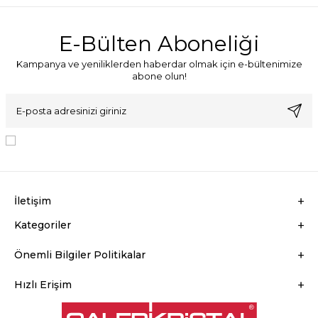
her türlü restoran, kafe ve otel gibi mekanlarda masaları ve
yüzeyleri temiz tutmak için idealdir ve sektördeki temizlik
standartlarını yüksek tutar.
E-Bülten Aboneliği
Kampanya ve yeniliklerden haberdar olmak için e-bültenimize
abone olun!
KVKK Sözleşmesi'ni
, Okudum, Kabul Ediyorum.
İletişim
Kategoriler
Önemli Bilgiler Politikalar
Hızlı Erişim