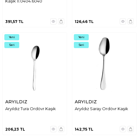
Kaşık 11.0404.6040
391,57
TL
126,46
TL
Yeni
Yeni
Seri
Seri
ARYILDIZ
ARYILDIZ
Aryıldız Tura Ordövr Kaşık
Aryıldız Saray Ordövr Kaşık
206,23
TL
142,75
TL