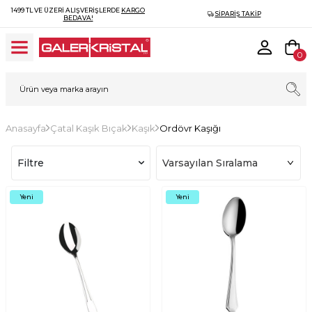
1499 TL VE ÜZERI ALIŞVERIŞLERDE
KARGO
SIPARIŞ TAKIP
BEDAVA!
0
Anasayfa
Çatal Kaşık Bıçak
Kaşık
Ordövr Kaşığı
Filtre
Yeni
Yeni