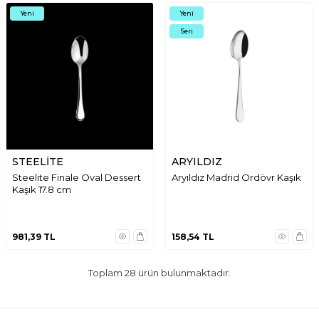
Yeni
Yeni
Seri
STEELİTE
ARYILDIZ
Steelite Finale Oval Dessert
Aryıldız Madrid Ordövr Kaşık
Kaşık 17.8 cm
981,39
TL
158,54
TL
Toplam
28
ürün bulunmaktadır.