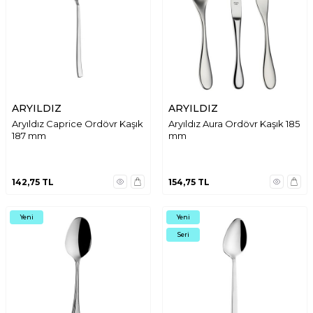
ARYILDIZ
ARYILDIZ
Aryıldız Caprice Ordövr Kaşık
Aryıldız Aura Ordövr Kaşık 185
187 mm
mm
142,75
TL
154,75
TL
Yeni
Yeni
Seri