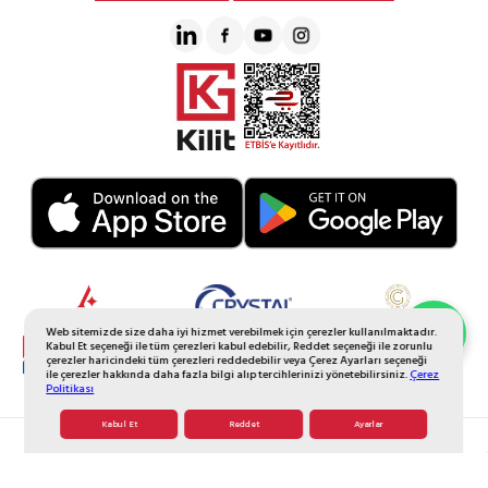
Web sitemizde size daha iyi hizmet verebilmek için çerezler kullanılmaktadır.
Whatsapp Sipariş
Kabul Et seçeneği ile tüm çerezleri kabul edebilir, Reddet seçeneği ile zorunlu
çerezler haricindeki tüm çerezleri reddedebilir veya Çerez Ayarları seçeneği
ile çerezler hakkında daha fazla bilgi alıp tercihlerinizi yönetebilirsiniz.
Çerez
Politikası
Kabul Et
Reddet
Ayarlar
© 2026 Tüm Hakkı Saklıdır. Galerikristal.com.tr
T
-Soft
E-Ticaret
Sistemleriyle Hazırlanmıştır.