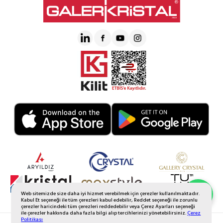
Web sitemizde size daha iyi hizmet verebilmek için çerezler kullanılmaktadır.
Whatsapp Sipariş
Kabul Et seçeneği ile tüm çerezleri kabul edebilir, Reddet seçeneği ile zorunlu
çerezler haricindeki tüm çerezleri reddedebilir veya Çerez Ayarları seçeneği
ile çerezler hakkında daha fazla bilgi alıp tercihlerinizi yönetebilirsiniz.
Çerez
Politikası
© 2026 Tüm Hakkı Saklıdır. Galerikristal.com.tr