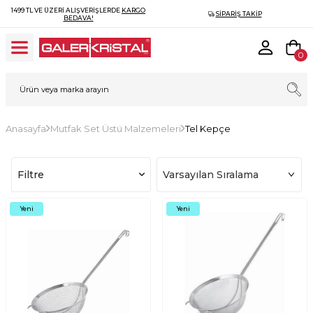
1499 TL VE ÜZERI ALIŞVERIŞLERDE
KARGO
SIPARIŞ TAKIP
BEDAVA!
0
Anasayfa
Mutfak Set Üstü Malzemeleri
Tel Kepçe
Filtre
Yeni
Yeni