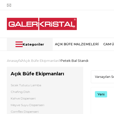
Kategoriler
AÇIK BÜFE MALZEMELERİ
CAM 
Anasayfa
Açık Büfe Ekipmanları
Petek Bal Standı
Açık Büfe Ekipmanları
Sıcak Tutucu Lamba
Chafing Dish
Yeni
Kahve Dispenseri
Meyve Suyu Dispenseri
Cornflex Dispenseri