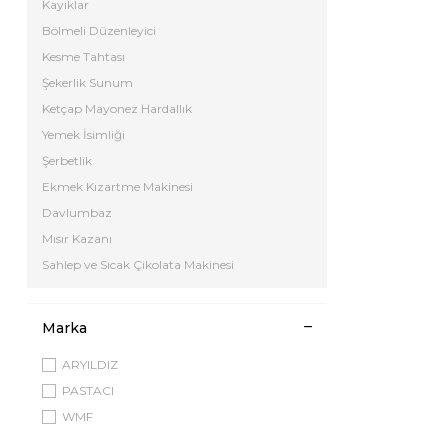
Kayıklar
Bölmeli Düzenleyici
Kesme Tahtası
Şekerlik Sunum
Ketçap Mayonez Hardallık
Yemek İsimliği
Şerbetlik
Ekmek Kızartme Makinesi
Davlumbaz
Mısır Kazanı
Sahlep ve Sıcak Çikolata Makinesi
Marka
ARYILDIZ
PASTACI
WMF