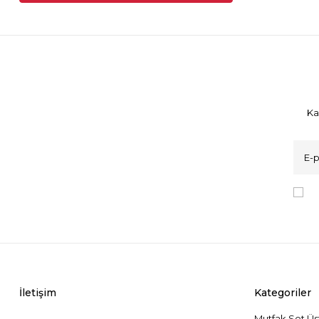
Ka
K
İletişim
Kategoriler
Mutfak Set Üs