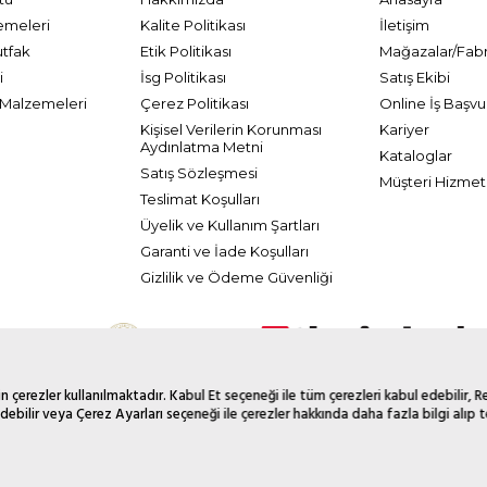
emeleri
Kalite Politikası
İletişim
utfak
Etik Politikası
Mağazalar/Fabr
i
İsg Politikası
Satış Ekibi
Malzemeleri
Çerez Politikası
Online İş Başvu
Kişisel Verilerin Korunması
Kariyer
Aydınlatma Metni
Kataloglar
Satış Sözleşmesi
Müşteri Hizmetl
Teslimat Koşulları
Üyelik ve Kullanım Şartları
Garanti ve İade Koşulları
Gizlilik ve Ödeme Güvenliği
 çerezler kullanılmaktadır. Kabul Et seçeneği ile tüm çerezleri kabul edebilir, 
debilir veya Çerez Ayarları seçeneği ile çerezler hakkında daha fazla bilgi alıp te
© 2026 Tüm Hakkı Saklıdır. Galerikristal.com.tr