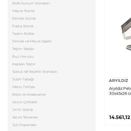
Büfe Sunum Standları
Meyve Standı
Ekmek Standı
Pasta Standı
Tadım Büfesi
Ekmek ve Meyve Sepeti
Teşhir Tepsisi
Buz Havuzu
Kapaklı Teşhir
Sosluk Ve Reçellik Standları
Sushi Tabağı
ARYILDIZ
Menü Tahtası
Aryıldız Pe
30x45x26 
Biblo ve Aksesuarlar
Isıtıcılı Çorbalık
Simit Standı
14.561,12
Servis Tenceresi
Süt Dispanseri