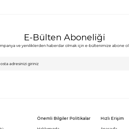
E-Bülten Aboneliği
mpanya ve yeniliklerden haberdar olmak için e-bültenimize abone ol
VKK Sözleşmesi'ni
, Okudum, Kabul Ediyorum.
Önemli Bilgiler Politikalar
Hızlı Erişim
tü
Hakkımızda
Anasayfa