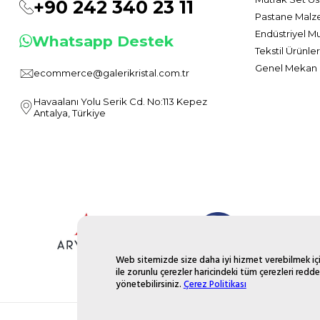
+90 242 340 23 11
Pastane Malz
Endüstriyel M
Whatsapp Destek
Tekstil Ürünler
Genel Mekan 
ecommerce@galerikristal.com.tr
Havaalanı Yolu Serik Cd. No:113 Kepez
Antalya, Türkiye
Web sitemizde size daha iyi hizmet verebilmek için
ile zorunlu çerezler haricindeki tüm çerezleri redde
yönetebilirsiniz.
Çerez Politikası