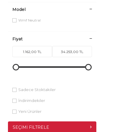
Model
Wmf Neutral
Fiyat
Sadece Stoktakiler
İndirimdekiler
Yeni Ürünler
SEÇIMI FILTRELE