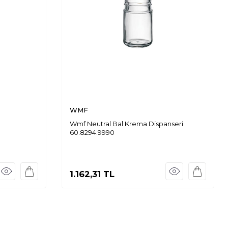
WMF
Wmf Neutral Bal Krema Dispanseri
60.8294.9990
1.162,31
TL