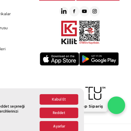
ikalar
rusu
eri
Kabul Et
Reddet seçeneği
Whatsapp Sipariş
rcihlerinizi
Reddet
Ayarlar