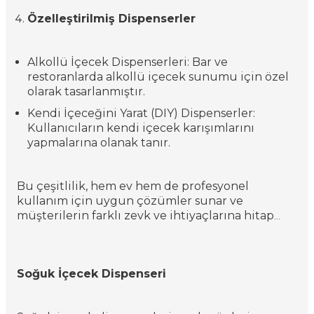
Özelleştirilmiş Dispenserler
Alkollü İçecek Dispenserleri: Bar ve
restoranlarda alkollü içecek sunumu için özel
olarak tasarlanmıştır.
Kendi İçeceğini Yarat (DIY) Dispenserler:
Kullanıcıların kendi içecek karışımlarını
yapmalarına olanak tanır.
Bu çeşitlilik, hem ev hem de profesyonel
kullanım için uygun çözümler sunar ve
müşterilerin farklı zevk ve ihtiyaçlarına hitap
eder. Cafe, restoran, otel gibi horeca
sektöründeki işletmeler, bu dispenserleri hem
işlevsellik hem de estetik açıdan önemli birer
Soğuk İçecek Dispenseri
ekipman olarak görürler.