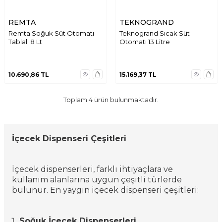
REMTA
TEKNOGRAND
Remta Soğuk Süt Otomatı
Teknogrand Sıcak Süt
Tablalı 8 Lt
Otomatı 13 Litre
10.690,86
TL
15.169,37
TL
Toplam
4
ürün bulunmaktadır.
İçecek Dispenseri Çeşitleri
İçecek dispenserleri, farklı ihtiyaçlara ve
kullanım alanlarına uygun çeşitli türlerde
bulunur. En yaygın içecek dispenseri çeşitleri:
Soğuk İçecek Dispenserleri