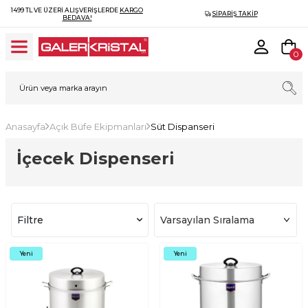
1499 TL VE ÜZERI ALIŞVERIŞLERDE
KARGO
SIPARIŞ TAKIP
BEDAVA!
0
Anasayfa
Açık Büfe Ekipmanları
Süt Dispanseri
İçecek Dispenseri
Filtre
Yeni
Yeni