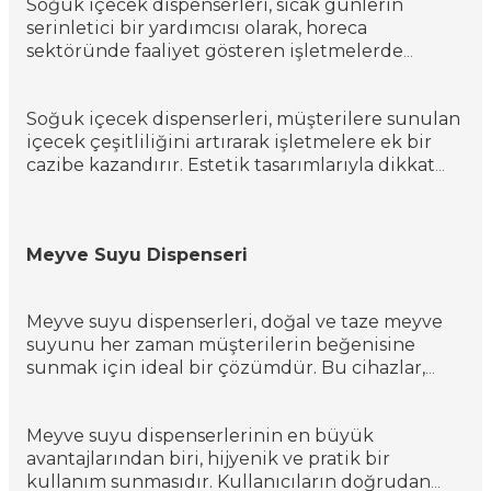
Soğuk içecek dispenserleri, sıcak günlerin
serinletici bir yardımcısı olarak, horeca
sektöründe faaliyet gösteren işletmelerde
büyük öneme sahiptir. Cafe, otel, restoran ve
lokantalarda yaz aylarının vazgeçilmezi olan bu
Soğuk içecek dispenserleri, müşterilere sunulan
cihazlar, meyve suyu, limonata ve benzeri soğuk
içecek çeşitliliğini artırarak işletmelere ek bir
içecekleri hem taze hem de serin tutma görevini
cazibe kazandırır. Estetik tasarımlarıyla dikkat
üstlenir. Bu ekipmanlar, profesyonel ve
çeken bu cihazlar, aynı zamanda bir içecek
endüstriyel kullanıma uygun olarak
standı işlevi görerek, içecek menüsünü görsel
tasarlanmıştır ve dayanıklılık, enerji verimliliği
bir şölene dönüştürür. Farklı kapasite ve
gibi özelliklerle donatılmıştır.
Meyve Suyu Dispenseri
fonksiyonlara sahip modeller, her türlü işletme
büyüklüğü ve müşteri talebine uyum
sağlayacak şekilde tasarlanmıştır. Fiyatları ise
Meyve suyu dispenserleri, doğal ve taze meyve
modelin özelliklerine, kapasitesine ve markasına
suyunu her zaman müşterilerin beğenisine
bağlı olarak değişkenlik gösterir.
sunmak için ideal bir çözümdür. Bu cihazlar,
genellikle büyük, şeffaf haznelere sahip olup,
içerisindeki meyve suyunun miktarını ve
Meyve suyu dispenserlerinin en büyük
tazeliğini kolayca gözlemlemeye olanak tanır.
avantajlarından biri, hijyenik ve pratik bir
Özellikle kahvaltı servisinde ve brunch
kullanım sunmasıdır. Kullanıcıların doğrudan
menülerinde tercih edilen meyve suyu