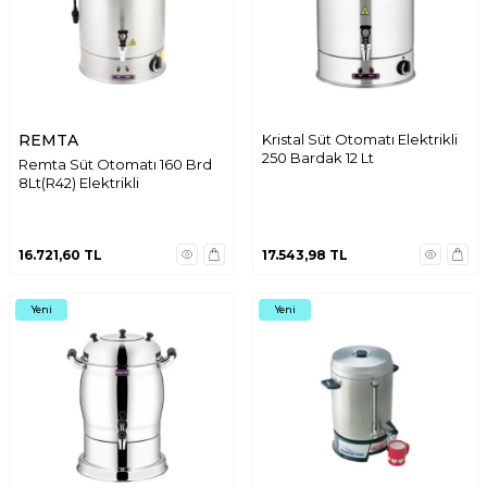
REMTA
Kristal Süt Otomatı Elektrikli
250 Bardak 12 Lt
Remta Süt Otomatı 160 Brd
8Lt(R42) Elektrikli
16.721,60
TL
17.543,98
TL
Yeni
Yeni