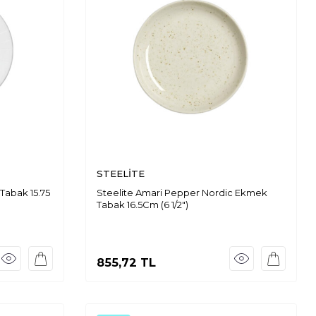
STEELİTE
Tabak 15.75
Steelite Amari Pepper Nordic Ekmek
Tabak 16.5Cm (6 1/2")
855,72
TL