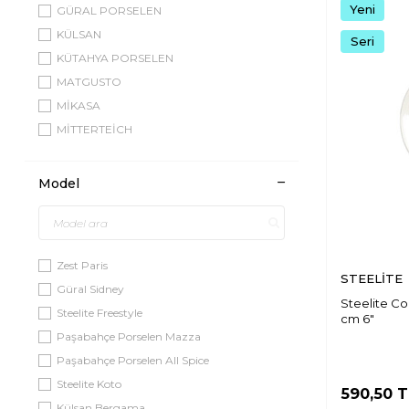
Yeni
GÜRAL PORSELEN
KÜLSAN
Seri
KÜTAHYA PORSELEN
MATGUSTO
MİKASA
MİTTERTEİCH
PAŞABAHÇE PORSELEN
PORLAND PORSELEN
Model
STEELİTE
TULU PORSELEN
ULTRAFORM PORSELEN
Zest Paris
VİLLEROY&BOCH
STEELİTE
Güral Sidney
Steelite C
Steelite Freestyle
cm 6"
Paşabahçe Porselen Mazza
Paşabahçe Porselen All Spice
Steelite Koto
590,50
T
Külsan Bergama