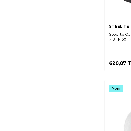
Kütahya Enternasyonel
Güral New Bone Enternasyonel
Ultraform Arduvaz
Steelite Taste
STEELİTE
Steelite Craft
Steelite Ca
Ultraform Noble
7181TM501
Zest Rhone
Tulu Anka
Zest Seine
620,07
T
Zest Velour
Ultraform M&M
Zest Oxy
Yeni
Zest Chocolate
Zest Riva
Zest Element
Zest Tokyo
Tulu Elegance
Paşabahçe Porselen Ska