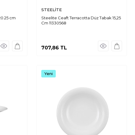
STEELİTE
20.25 cm
Steelite Ceaft Terracotta Düz Tabak 15,25
Cm 11330568
707,86
TL
Yeni