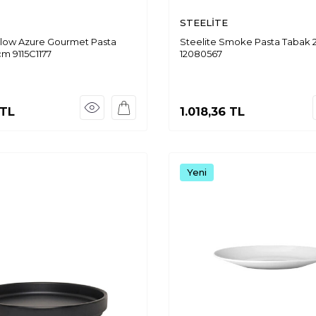
STEELİTE
illow Azure Gourmet Pasta
Steelite Smoke Pasta Tabak 
cm 9115C1177
12080567
TL
1.018,36
TL
Yeni