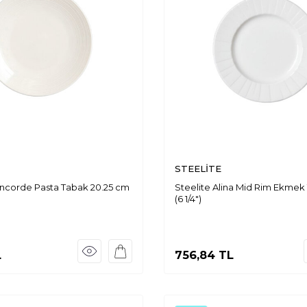
STEELİTE
oncorde Pasta Tabak 20.25 cm
Steelite Alina Mid Rim Ekmek 
(6 1/4")
L
756,84
TL