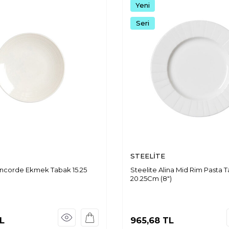
Yeni
Seri
STEELİTE
oncorde Ekmek Tabak 15.25
Steelite Alina Mid Rim Pasta 
20.25Cm (8")
L
965,68
TL