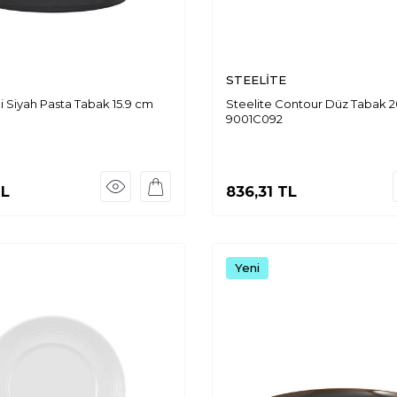
STEELİTE
li Siyah Pasta Tabak 15.9 cm
Steelite Contour Düz Tabak 
9001C092
L
836,31
TL
Yeni