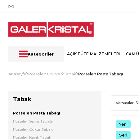
Kategoriler
AÇIK BÜFE MALZEMELERİ
CAM 
Anasayfa
Porselen Ürünler
Tabak
Porselen Pasta Tabağı
Tabak
Porselen Pasta Tabağı
Porselen Servis Tabağı
Yeni
Porselen Çukur Tabak
Seri
Porselen Kayık Tabak