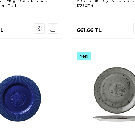
lain Elegance Düz Tabak
Steelite Rio Yeşil Pasta Tabak
ment Red
15290214
L
661,66
TL
Yeni