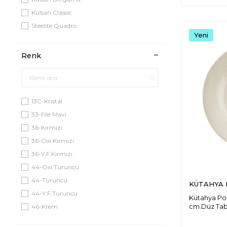
Külsan Classic
Steelite Quadro
Yeni
Villeroy & Boch NewMoon
Güral Delta
Renk
Villeroy & Boch Crafted
Külsan Kplus
Zest Parana
13C-Kristal
Villeroy & Boch Blossom
33-File Mavi
Güral London
36-Kırmızı
Porland Stoneware
36-Oxi Kırmızı
Zest Arno
36-Y.F.Kırmızı
Steelite Ceaft
44-Oxi Turuncu
Steelite Amari
44-Turuncu
Steelite Rio
KÜTAHYA 
44-Y.F.Turuncu
Külsan Grey Granite
Kütahya Po
cm.Düz Ta
46-Krem
Villeroy & Boch Flow
47-Akıtma File
Külsan İnternational