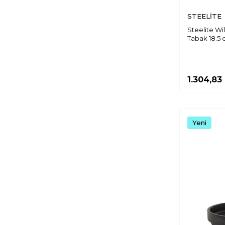
Steelite Cresta
STEELİTE
Mitterteich Leonberg
Steelite Spyro
Steelite W
Tabak 18.5 
Tulu Step
Zest Crater
Tulu Pera
1.304,83
Zest Thames
Zest Alinda
Zest Anka
Zest Step
Yeni
Ultraform Armando
Zest Lena
Zest Elegance
Paşabahçe Porselen Neofusion
Zest Serra
Zest Aegean
Zest Nil