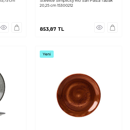
 15,75 cm
Steelite Simplicity Rio Sarı Pasta Tabak
20,25 cm 15300212
853,87
TL
Yeni