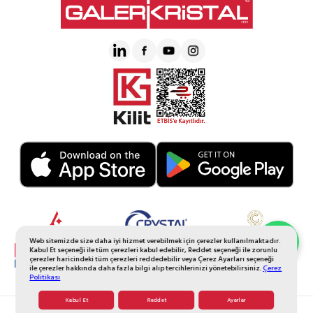
Web sitemizde size daha iyi hizmet verebilmek için çerezler kullanılmaktadır.
Whatsapp Sipariş
Kabul Et seçeneği ile tüm çerezleri kabul edebilir, Reddet seçeneği ile zorunlu
çerezler haricindeki tüm çerezleri reddedebilir veya Çerez Ayarları seçeneği
ile çerezler hakkında daha fazla bilgi alıp tercihlerinizi yönetebilirsiniz.
Çerez
Politikası
Kabul Et
Reddet
Ayarlar
© 2026 Tüm Hakkı Saklıdır. Galerikristal.com.tr