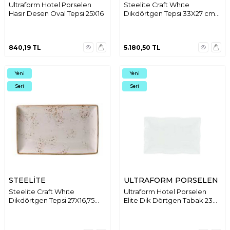
Ultraform Hotel Porselen
Steelite Craft Whıte
Hasır Desen Oval Tepsi 25X16
Dikdörtgen Tepsi 33X27 cm
11550551
840,19
TL
5.180,50
TL
Yeni
Yeni
Seri
Seri
STEELİTE
ULTRAFORM PORSELEN
Steelite Craft Whıte
Ultraform Hotel Porselen
Dikdörtgen Tepsi 27X16,75
Elite Dik Dörtgen Tabak 23
cm 11550550
cm