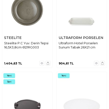
STEELİTE
ULTRAFORM PORSELEN
Steelite P.C Yuv. Derin Tepsi
Ultraform Hotel Porselen
16,5X3,8cm 6121RG003
Sunum Tabak 26X21 cm
1.404,63
TL
904,61
TL
Yeni
Yeni
Seri