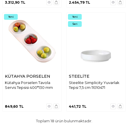
3.312,90
TL
2.454,79
TL
Yeni
Yeni
Seri
KÜTAHYA PORSELEN
STEELİTE
Kütahya Porselen Tavola
Steelite Simplicity Yuvarlak
Servis Tepsisi 400*130 mm
Tepsi 7,5 cm 11010471
849,60
TL
441,72
TL
Toplam
18
ürün bulunmaktadır.