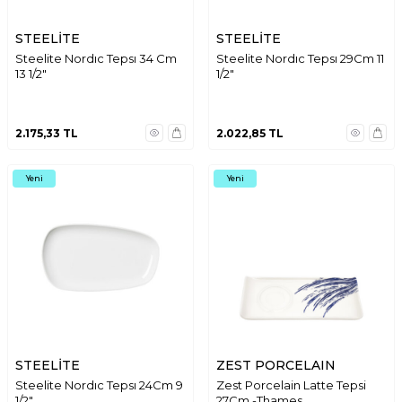
STEELİTE
STEELİTE
Steelite Nordıc Tepsı 34 Cm
Steelite Nordıc Tepsı 29Cm 11
13 1/2"
1/2"
2.175,33
TL
2.022,85
TL
Yeni
Yeni
STEELİTE
ZEST PORCELAIN
Steelite Nordıc Tepsı 24Cm 9
Zest Porcelain Latte Tepsi
1/2"
27Cm -Thames