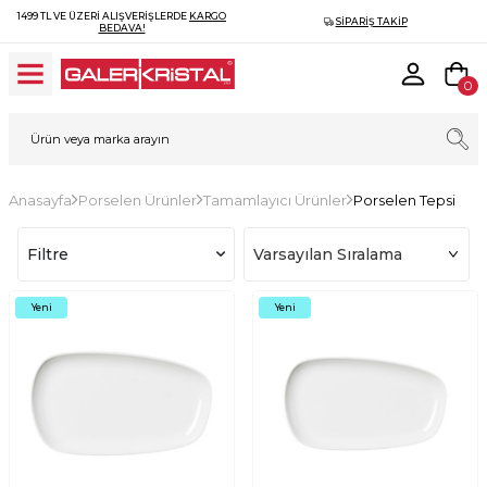
1499 TL VE ÜZERI ALIŞVERIŞLERDE
KARGO
SIPARIŞ TAKIP
BEDAVA!
0
Anasayfa
Porselen Ürünler
Tamamlayıcı Ürünler
Porselen Tepsi
Filtre
Yeni
Yeni