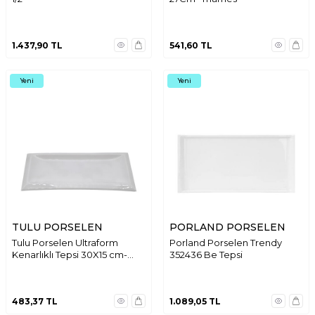
1.437,90
TL
541,60
TL
Yeni
Yeni
TULU PORSELEN
PORLAND PORSELEN
Tulu Porselen Ultraform
Porland Porselen Trendy
Kenarlıklı Tepsi 30X15 cm-
352436 Be Tepsi
Krem ULTA6287
483,37
TL
1.089,05
TL