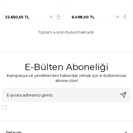
22.650,50
TL
6.498,00
TL
Toplam
4
ürün bulunmaktadır.
E-Bülten Aboneliği
Kampanya ve yeniliklerden haberdar olmak için e-bültenimize
abone olun!
KVKK Sözleşmesi'ni
, Okudum, Kabul Ediyorum.
İletişim