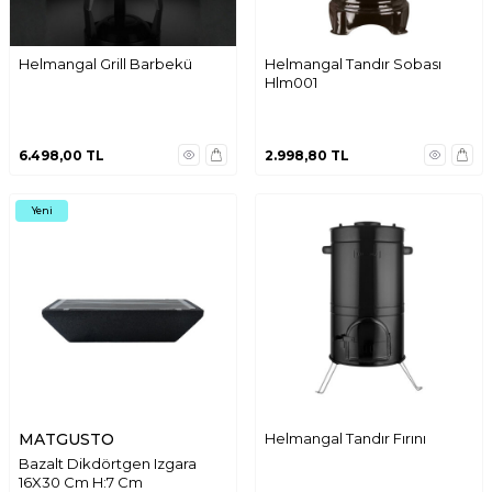
Helmangal Grill Barbekü
Helmangal Tandır Sobası
Hlm001
6.498,00
TL
2.998,80
TL
Yeni
MATGUSTO
Helmangal Tandır Fırını
Bazalt Dikdörtgen Izgara
16X30 Cm H:7 Cm