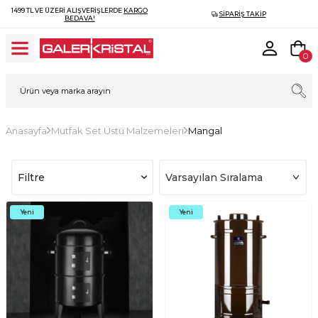
1499 TL VE ÜZERI ALIŞVERIŞLERDE
KARGO
SIPARIŞ TAKIP
BEDAVA!
0
Anasayfa
Mutfak Set Üstü Malzemeleri
Mangal
Filtre
Yeni
Yeni