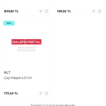
839,81
TL
199,92
TL
Yeni
KLT
Çay Maşası 4,5 Cm
173,45
TL
Toplam
5
ürün bulunmaktadır.