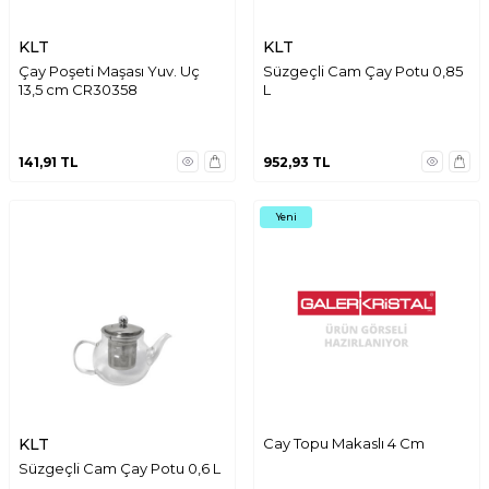
KLT
KLT
Çay Poşeti Maşası Yuv. Uç
Süzgeçli Cam Çay Potu 0,85
13,5 cm CR30358
L
141,91
TL
952,93
TL
Yeni
KLT
Cay Topu Makaslı 4 Cm
Süzgeçli Cam Çay Potu 0,6 L