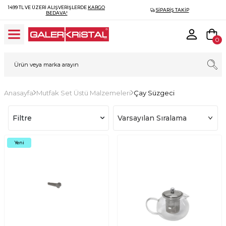
1499 TL VE ÜZERI ALIŞVERIŞLERDE
KARGO
SIPARIŞ TAKIP
BEDAVA!
0
Anasayfa
Mutfak Set Üstü Malzemeleri
Çay Süzgeci
Filtre
Yeni