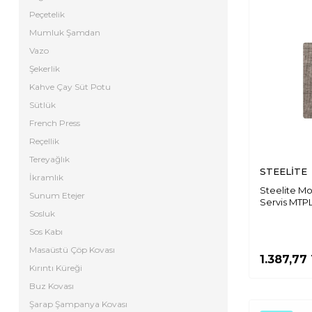
Peçetelik
Mumluk Şamdan
Vazo
Şekerlik
Kahve Çay Süt Potu
Sütlük
French Press
Reçellik
Tereyağlık
STEELİTE
İkramlık
Steelite Mo
Sunum Etejer
Servis MTP
Sosluk
Sos Kabı
Masaüstü Çöp Kovası
1.387,77
Kırıntı Küreği
Buz Kovası
Şarap Şampanya Kovası