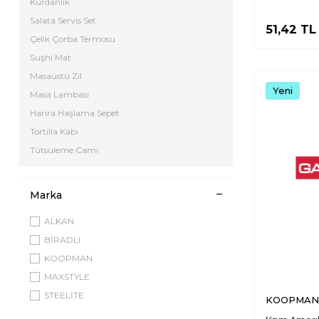
Kürdanlık
Salata Servis Set
51,42
TL
Çelik Çorba Termosu
Suşhi Mat
Masaüstü Zil
Yeni
Masa Lambası
Harira Haşlama Sepet
Tortilla Kabı
Tütsüleme Camı
Marka
ALKAN
BİRADLI
KOOPMAN
MAXSTYLE
STEELİTE
KOOPMAN