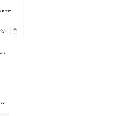
ak Krem
dır.
un!