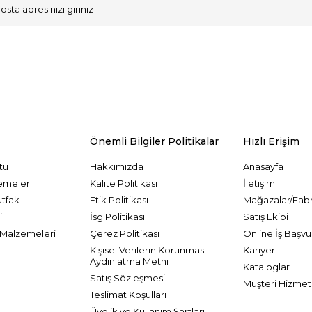
VKK Sözleşmesi'ni
, Okudum, Kabul Ediyorum.
Önemli Bilgiler Politikalar
Hızlı Erişim
tü
Hakkımızda
Anasayfa
emeleri
Kalite Politikası
İletişim
utfak
Etik Politikası
Mağazalar/Fabr
i
İsg Politikası
Satış Ekibi
Malzemeleri
Çerez Politikası
Online İş Başvu
Kişisel Verilerin Korunması
Kariyer
Aydınlatma Metni
Kataloglar
Satış Sözleşmesi
Müşteri Hizmetl
Teslimat Koşulları
Üyelik ve Kullanım Şartları