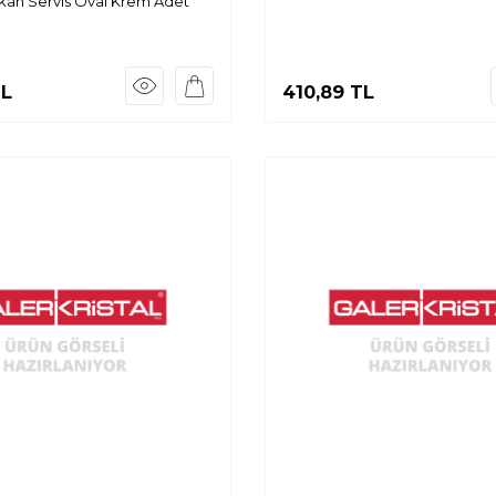
an Servıs Oval Krem Adet
L
410,89
TL