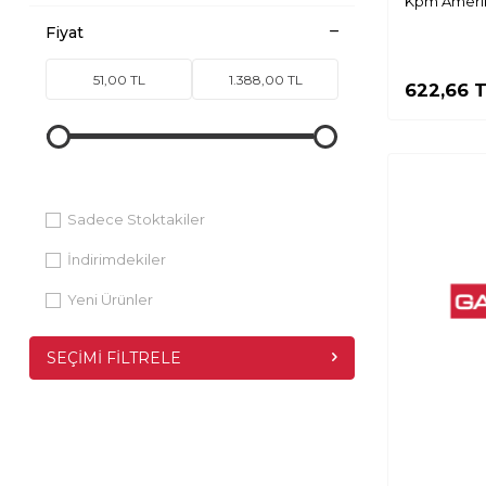
Kpm Amerık
Fiyat
622,66
T
Sadece Stoktakiler
İndirimdekiler
Yeni Ürünler
SEÇIMI FILTRELE