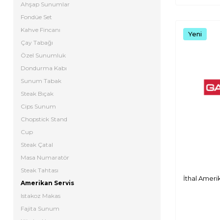
Ahşap Sunumlar
Fondüe Set
Kahve Fincanı
Yeni
Çay Tabağı
Özel Sunumluk
Dondurma Kabı
Sunum Tabak
Steak Bıçak
Cips Sunum
Chopstick Stand
Cup
Steak Çatal
Masa Numaratör
Steak Tahtası
İthal Ameri
Amerikan Servis
Istakoz Makas
Fajita Sunum