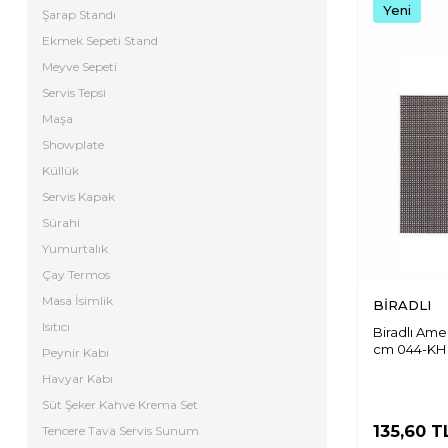
Yeni
Şarap Standı
Ekmek Sepeti Stand
Meyve Sepeti
Servis Tepsi
Maşa
Showplate
Küllük
Servis Kapak
Sürahi
Yumurtalık
Çay Termos
Masa İsimlik
BİRADLI
Isıtıcı
Biradlı Ame
cm 044-KH
Peynir Kabı
Havyar Kabı
Süt Şeker Kahve Krema Set
135,60
T
Tencere Tava Servis Sunum