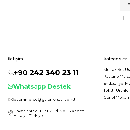
K
İletişim
Kategoriler
Mutfak Set Üs
+90 242 340 23 11
Pastane Malz
Endüstriyel M
Whatsapp Destek
Tekstil Ürünler
Genel Mekan 
ecommerce@galerikristal.com.tr
Havaalanı Yolu Serik Cd. No:113 Kepez
Antalya, Türkiye