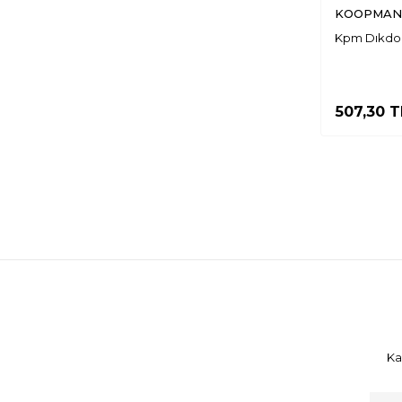
KOOPMAN
Kpm Dıkdor
507,30
T
Ka