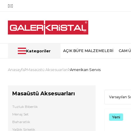
Kategoriler
AÇIK BÜFE MALZEMELERİ
CAM 
Anasayfa
Masaüstü Aksesuarları
Amerikan Servis
Masaüstü Aksesuarları
Tuzluk Biberlik
Menaj Set
Yeni
Baharatlık
Yağlık Sirkelik