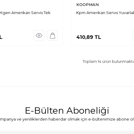
KOOPMAN
tgen Amerikan Servis Tek
Kpm Amerıkan Servıs Yuvarl
L
410,89
TL
Toplam
14
ürün bulunmakta
E-Bülten Aboneliği
mpanya ve yeniliklerden haberdar olmak için e-bültenimize abone ol