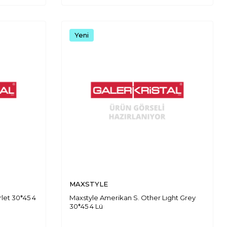
Yeni
MAXSTYLE
let 30*45 4
Maxstyle Amerikan S. Other Lıght Grey
30*45 4 Lü