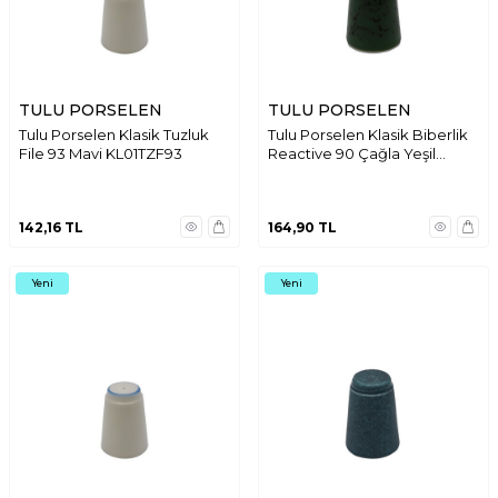
TULU PORSELEN
TULU PORSELEN
Tulu Porselen Klasik Tuzluk
Tulu Porselen Klasik Biberlik
File 93 Mavi KL01TZF93
Reactive 90 Çağla Yeşil
KL01BRR90
142,16
TL
164,90
TL
Yeni
Yeni