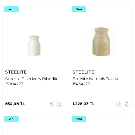
Yeni
Yeni
STEELİTE
STEELİTE
Steelite Plain Ivory Biberlik
Steelite Naturals Tuzluk
1500A277
1543A277
854,08
TL
1.228,03
TL
Yeni
Yeni