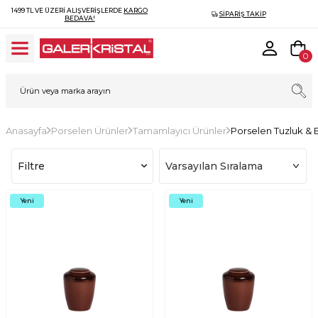
1499 TL VE ÜZERI ALIŞVERIŞLERDE
KARGO
SIPARIŞ TAKIP
BEDAVA!
0
Anasayfa
Porselen Ürünler
Tamamlayıcı Ürünler
Porselen Tuzluk & B
Filtre
Yeni
Yeni