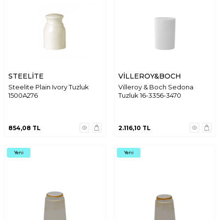
STEELİTE
VİLLEROY&BOCH
Steelite Plain Ivory Tuzluk
Villeroy & Boch Sedona
1500A276
Tuzluk 16-3356-3470
854,08
TL
2.116,10
TL
Yeni
Yeni