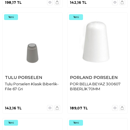
198,17
TL
142,16
TL
Yeni
Yeni
TULU PORSELEN
PORLAND PORSELEN
Tulu Porselen Klasik Biberlik-
POR BELLA BEYAZ 300607
File 67 Gri
BİBERLİK 70MM
142,16
TL
189,07
TL
Yeni
Yeni