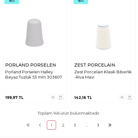
Yeni
Yeni
PORLAND PORSELEN
ZEST PORCELAIN
Porland Porselen Halley
Zest Porcelain Klasik Biberlik
Beyaz Tuzluk 53 mm 303607
-Riva Mavi
199,97
TL
142,16
TL
Toplam
146
ürün bulunmaktadır.
1
2
3
…