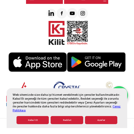
Web sitemizde size daha iyi hizmet verebilmek için çerezler kullanılmaktadır.
Whatsapp Sipariş
Kabul Et seçeneği ile tüm çerezleri kabul edebilir, Reddet seçeneği ile zorunlu
çerezler haricindeki tüm çerezleri reddedebilir veya Çerez Ayarları seçeneği
ile çerezler hakkında daha fazla bilgi alıp tercihlerinizi yönetebilirsiniz.
Çerez
Politikası
Kabul Et
Reddet
Ayarlar
© 2026 Tüm Hakkı Saklıdır. Galerikristal.com.tr