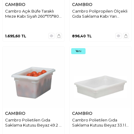
CAMBRO
CAMBRO
Cambro Açık Büfe Taraklı
Cambro Polipropilen Ölçekli
Meze Kabı Siyah 260*175*80
Gıda Saklama Kabı Yarı
mm DC5110
Saydam 3.8 lt. RFS4PP190
1.695,60
TL
896,40
TL
Yeni
CAMBRO
CAMBRO
Cambro Polietilen Gıda
Cambro Polietilen Gıda
Saklama Kutusu Beyaz 49.2 lt
Saklama Kutusu Beyaz 33.1 lt
18269P148
18266P148