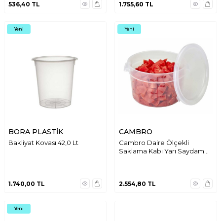
536,40
TL
1.755,60
TL
Yeni
Yeni
BORA PLASTİK
CAMBRO
Bakliyat Kovası 42,0 Lt
Cambro Daire Ölçekli
Saklama Kabı Yarı Saydam
11.4 lt. RFS12PP190
1.740,00
TL
2.554,80
TL
Yeni