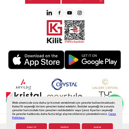
Web sitemizde size daha iyi hizmet verebilmek için çerezler kullanılmaktadır.
Whatsapp Sipariş
Kabul Et seçeneği ile tüm çerezleri kabul edebilir, Reddet seçeneği ile zorunlu
çerezler haricindeki tüm çerezleri reddedebilir veya Çerez Ayarları seçeneği
ile çerezler hakkında daha fazla bilgi alıp tercihlerinizi yönetebilirsiniz.
Çerez
Politikası
© 2026 Tüm Hakkı Saklıdır. Galerikristal.com.tr
Kabul Et
Reddet
Ayarlar