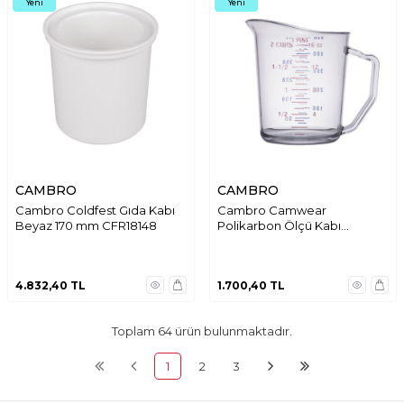
Yeni
Yeni
CAMBRO
CAMBRO
Cambro Coldfest Gıda Kabı
Cambro Camwear
Beyaz 170 mm CFR18148
Polikarbon Ölçü Kabı
0,5Ml.Şeffaf 50MCCW
4.832,40
TL
1.700,40
TL
Toplam
64
ürün bulunmaktadır.
1
2
3