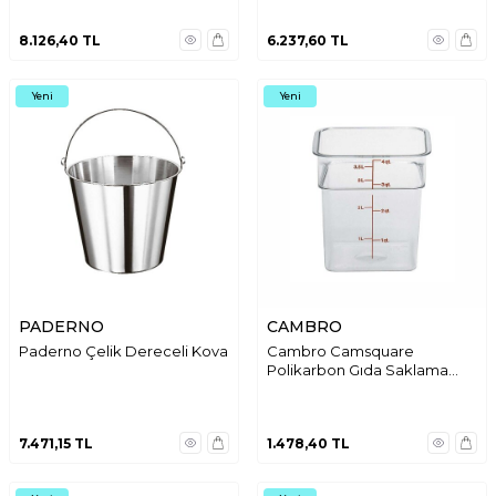
8.126,40
TL
6.237,60
TL
Yeni
Yeni
PADERNO
CAMBRO
Paderno Çelik Dereceli Kova
Cambro Camsquare
Polikarbon Gıda Saklama
Kabı Şeffaf 3.8 lt. 4SFSCW135
7.471,15
TL
1.478,40
TL