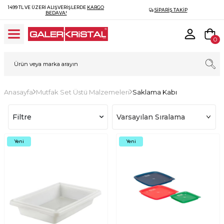
1499 TL VE ÜZERI ALIŞVERIŞLERDE
KARGO
SIPARIŞ TAKIP
BEDAVA!
0
Anasayfa
Mutfak Set Üstü Malzemeleri
Saklama Kabı
Filtre
Yeni
Yeni