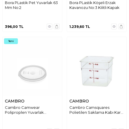
Bora PLastik Pet Yuvarlak 63
Bora PLastik Köşeli Erzak
Mm No:2
Kavanozu No:3 Kilitli Kapak
396,00
TL
1.239,60
TL
Yeni
CAMBRO
CAMBRO
Cambro Camwear
Cambro Camsquares
Poliproplen Yuvarlak
Polietilen Saklama Kabı Kare
Saklama Kabı Kapağı 6,8L
5,7 Lt Beyaz 6SFSP
RFS6SCPP