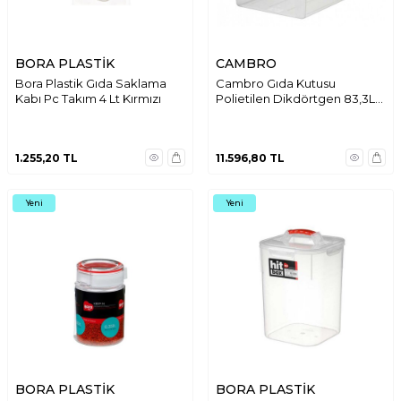
BORA PLASTİK
CAMBRO
Bora Plastik Gıda Saklama
Cambro Gıda Kutusu
Kabı Pc Takım 4 Lt Kırmızı
Polietilen Dikdörtgen 83,3L
Beyaz 182615P
1.255,20
TL
11.596,80
TL
Yeni
Yeni
BORA PLASTİK
BORA PLASTİK