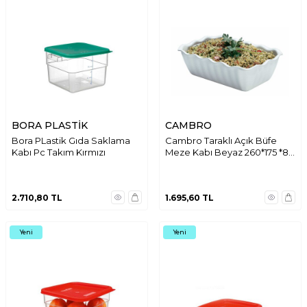
BORA PLASTİK
CAMBRO
Bora PLastik Gıda Saklama
Cambro Taraklı Açık Büfe
Kabı Pc Takım Kırmızı
Meze Kabı Beyaz 260*175 *80
mm DC5148
2.710,80
TL
1.695,60
TL
Yeni
Yeni