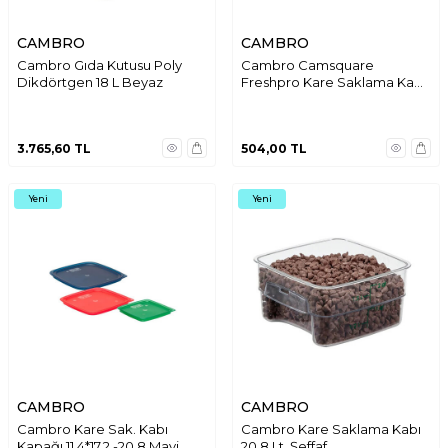
CAMBRO
CAMBRO
Cambro Gıda Kutusu Poly
Cambro Camsquare
Dikdörtgen 18 L Beyaz
Freshpro Kare Saklama Kabı
Kapağı 5,7&7,
3.765,60
TL
504,00
TL
Yeni
Yeni
CAMBRO
CAMBRO
Cambro Kare Sak. Kabı
Cambro Kare Saklama Kabı
Kapağı 11,4*17,2 -20,8 Mavi
20,8 Lt. Şeffaf