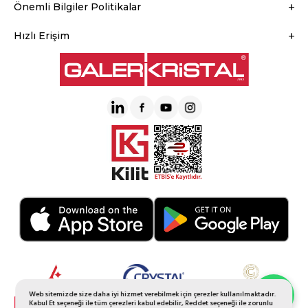
Önemli Bilgiler Politikalar
Hızlı Erişim
Web sitemizde size daha iyi hizmet verebilmek için çerezler kullanılmaktadır.
Whatsapp Sipariş
Kabul Et seçeneği ile tüm çerezleri kabul edebilir, Reddet seçeneği ile zorunlu