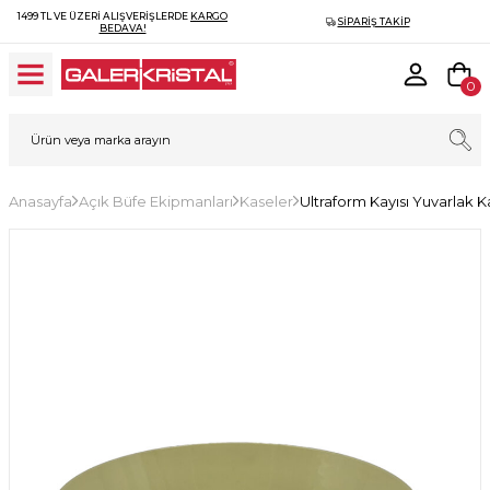
1499 TL VE ÜZERI ALIŞVERIŞLERDE
KARGO
SIPARIŞ TAKIP
BEDAVA!
0
Anasayfa
Açık Büfe Ekipmanları
Kaseler
Ultraform Kayısı Yuvarlak