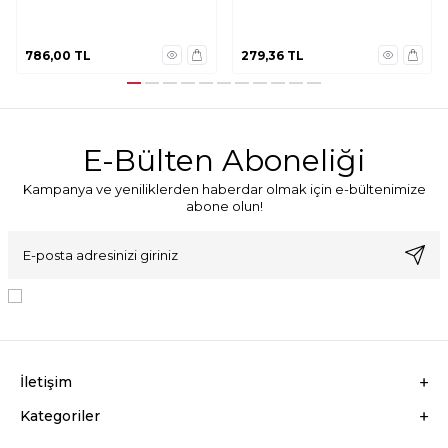
cm K993
786,00
TL
279,36
TL
E-Bülten Aboneliği
Kampanya ve yeniliklerden haberdar olmak için e-bültenimize
abone olun!
KVKK Sözleşmesi'ni
, Okudum, Kabul Ediyorum.
İletişim
Kategoriler