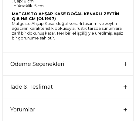
. Çap: 8 cm
. Yükseklik: 5 cm
MATGUSTO AHŞAP KASE DOĞAL KENARLI ZEYTİN
Q:8 H:5 CM (OL1997)
Matgusto Ahşap Kase, doğal kenarlı tasarımı ve zeytin
ağacının karakteristik dokusuyla, rustik tarzda sunumlara
zarif bir dokunuş katar. Her biri el işçiliğiyle üretilmiş, eşsiz
bir görünüme sahiptir.
Ödeme Seçenekleri
İade & Teslimat
Yorumlar