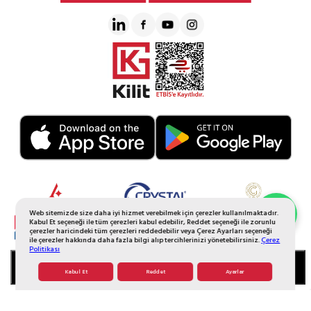
Web sitemizde size daha iyi hizmet verebilmek için çerezler kullanılmaktadır.
Whatsapp Sipariş
Kabul Et seçeneği ile tüm çerezleri kabul edebilir, Reddet seçeneği ile zorunlu
çerezler haricindeki tüm çerezleri reddedebilir veya Çerez Ayarları seçeneği
ile çerezler hakkında daha fazla bilgi alıp tercihlerinizi yönetebilirsiniz.
Çerez
Politikası
SEPETE EKLE
Kabul Et
Reddet
Ayarlar
© 2026 Tüm Hakkı Saklıdır. Galerikristal.com.tr
T
-Soft
E-Ticaret
Sistemleriyle Hazırlanmıştır.