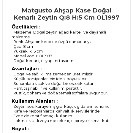
Matgusto Ahşap Kase Doğal
Kenarlı Zeytin Q:8 H:5 Cm OL1997
Özellikleri :
. Malzeme: Doğal zeytin ağacı kaliteli ve dayanıklı
malzeme
. Renk: Ahşabın kendine özgü damarlarıyla
. Çap: 8 cm
. Yükseklik: 5 cm
. Model kodu: OL1997
. Doğal kenarlı, el yapımı tasarım
Avantajları :
. Doğal ve sağlıklı malzemeden üretilmiştir.
. Küçük porsiyonlar için ideal boyuttadır.
. Sunumlara sıcak ve doğal bir estetik katar.
. Hafif, taşınabilir ve kullanımı pratiktir.
. Rustik, bohem ve doğa temalı sofralara uygundur.
Kullanım Alanları :
. Zeytin, sos, kuruyemiş gibi küçük gıdaların sunumu
. Kafe ve restoranlarda kahvaltılık servislerinde
. Evde dekoratif amaçlı kullanım
. Lokmalık tatlı veya mezeler için bireysel servis kabı
Boyut :