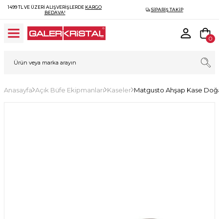
1499 TL VE ÜZERI ALIŞVERIŞLERDE
KARGO
SIPARIŞ TAKIP
BEDAVA!
0
Anasayfa
Açık Büfe Ekipmanları
Kaseler
Matgusto Ahşap Kase Doğal