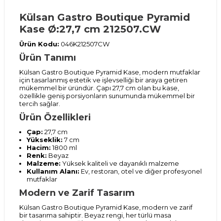
Külsan Gastro Boutique Pyramid
Kase Ø:27,7 cm 212507.CW
Ürün Kodu:
046K212507CW
Ürün Tanımı
Külsan Gastro Boutique Pyramid Kase, modern mutfaklar
için tasarlanmış estetik ve işlevselliği bir araya getiren
mükemmel bir üründür. Çapı 27,7 cm olan bu kase,
özellikle geniş porsiyonların sunumunda mükemmel bir
tercih sağlar.
Ürün Özellikleri
Çap:
27,7 cm
Yükseklik:
7 cm
Hacim:
1800 ml
Renk:
Beyaz
Malzeme:
Yüksek kaliteli ve dayanıklı malzeme
Kullanım Alanı:
Ev, restoran, otel ve diğer profesyonel
mutfaklar
Modern ve Zarif Tasarım
Külsan Gastro Boutique Pyramid Kase, modern ve zarif
bir tasarıma sahiptir. Beyaz rengi, her türlü masa