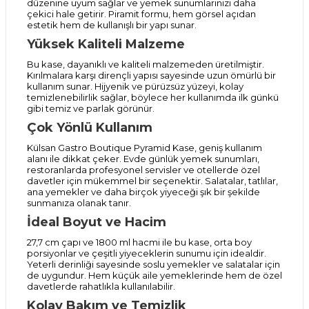
düzenine uyum sağlar ve yemek sunumlarınızı daha
çekici hale getirir. Piramit formu, hem görsel açıdan
estetik hem de kullanışlı bir yapı sunar.
Yüksek Kaliteli Malzeme
Bu kase, dayanıklı ve kaliteli malzemeden üretilmiştir.
Kırılmalara karşı dirençli yapısı sayesinde uzun ömürlü bir
kullanım sunar. Hijyenik ve pürüzsüz yüzeyi, kolay
temizlenebilirlik sağlar, böylece her kullanımda ilk günkü
gibi temiz ve parlak görünür.
Çok Yönlü Kullanım
Külsan Gastro Boutique Pyramid Kase, geniş kullanım
alanı ile dikkat çeker. Evde günlük yemek sunumları,
restoranlarda profesyonel servisler ve otellerde özel
davetler için mükemmel bir seçenektir. Salatalar, tatlılar,
ana yemekler ve daha birçok yiyeceği şık bir şekilde
sunmanıza olanak tanır.
İdeal Boyut ve Hacim
27,7 cm çapı ve 1800 ml hacmi ile bu kase, orta boy
porsiyonlar ve çeşitli yiyeceklerin sunumu için idealdir.
Yeterli derinliği sayesinde soslu yemekler ve salatalar için
de uygundur. Hem küçük aile yemeklerinde hem de özel
davetlerde rahatlıkla kullanılabilir.
Kolay Bakım ve Temizlik