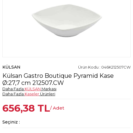
KÜLSAN
Ürün Kodu : 046K212507CW
Külsan Gastro Boutique Pyramid Kase
Ø:27,7 cm 212507.CW
Daha Fazla
KÜLSAN
Markası
Daha Fazla
Kaseler
Ürünleri
656,38
TL
/ Adet
Seçiniz :