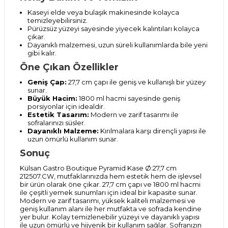
Kaseyi elde veya bulaşık makinesinde kolayca
temizleyebilirsiniz.
Pürüzsüz yüzeyi sayesinde yiyecek kalıntıları kolayca
çıkar.
Dayanıklı malzemesi, uzun süreli kullanımlarda bile yeni
gibi kalır.
Öne Çıkan Özellikler
Geniş Çap:
27,7 cm çapı ile geniş ve kullanışlı bir yüzey
sunar.
Büyük Hacim:
1800 ml hacmi sayesinde geniş
porsiyonlar için idealdir.
Estetik Tasarım:
Modern ve zarif tasarımı ile
sofralarınızı süsler.
Dayanıklı Malzeme:
Kırılmalara karşı dirençli yapısı ile
uzun ömürlü kullanım sunar.
Sonuç
Külsan Gastro Boutique Pyramid Kase Ø:27,7 cm
212507.CW, mutfaklarınızda hem estetik hem de işlevsel
bir ürün olarak öne çıkar. 27,7 cm çapı ve 1800 ml hacmi
ile çeşitli yemek sunumları için ideal bir kapasite sunar.
Modern ve zarif tasarımı, yüksek kaliteli malzemesi ve
geniş kullanım alanı ile her mutfakta ve sofrada kendine
yer bulur. Kolay temizlenebilir yüzeyi ve dayanıklı yapısı
ile uzun ömürlü ve hijyenik bir kullanım sağlar. Sofranızın