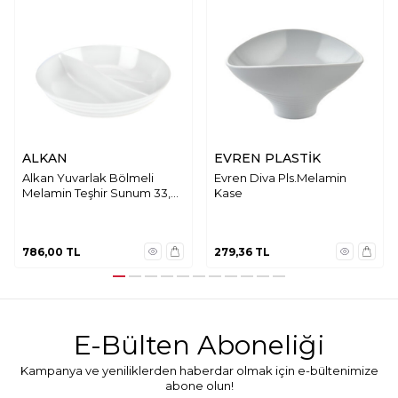
ALKAN
EVREN PLASTİK
Alkan Yuvarlak Bölmeli
Evren Diva Pls.Melamin
Melamin Teşhir Sunum 33,5
Kase
cm K993
786,00
TL
279,36
TL
E-Bülten Aboneliği
Kampanya ve yeniliklerden haberdar olmak için e-bültenimize
abone olun!