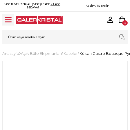
1499 TL VE ÜZERI ALIŞVERIŞLERDE
KARGO
SIPARIŞ TAKIP
BEDAVA!
0
Anasayfa
Açık Büfe Ekipmanları
Kaseler
Külsan Gastro Boutique Py