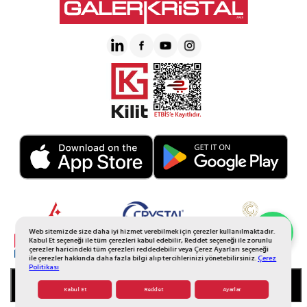
Web sitemizde size daha iyi hizmet verebilmek için çerezler kullanılmaktadır.
Whatsapp Sipariş
Kabul Et seçeneği ile tüm çerezleri kabul edebilir, Reddet seçeneği ile zorunlu
çerezler haricindeki tüm çerezleri reddedebilir veya Çerez Ayarları seçeneği
ile çerezler hakkında daha fazla bilgi alıp tercihlerinizi yönetebilirsiniz.
Çerez
Politikası
SEPETE EKLE
Kabul Et
Reddet
Ayarlar
© 2026 Tüm Hakkı Saklıdır. Galerikristal.com.tr