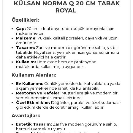
KÜLSAN NORMA Q 20 CM TABAK
ROYAL
Özellikleri:
Çap:
20 cm, ideal boyutunda küçük porsiyonlar için
mükemmeldir.
Malzeme:
Yüksek kaliteli porselen, dayanıklı ve uzun
ömürlüdür.
Tasarım:
Zarif ve modern bir görünüme sahip, şık bir
tabakdır. Royal serisi, yemeklerinizin görsel sunumunu
daha etkileyici hale getirir.
Kullanım:
Hem evde hem de profesyonel
mutfaklarda kullanım için uygundur.
Kullanım Alanları:
Ev Kullanımı:
Günlük yemeklerde, kahvaltılarda ya da
akşam yemeklerinde rahatlıkla kullanılabilir.
Restoran ve Kafeler:
Müşterilere şık ve modern bir
yemek deneyimi sunmak için ideal.
Özel Etkinlikler:
Düğünler, partiler ve özel kutlamalar
gibi etkinliklerde dekoratif amaçlı kullanılabilir.
Avantajları:
Estetik Tasarım:
Zarif ve modern görünüme sahip,
her türlü yemekle uyumlu.