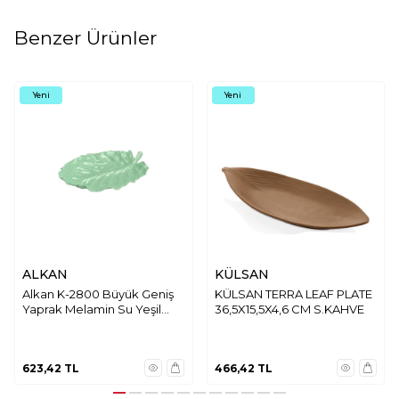
Benzer Ürünler
Yeni
Yeni
ALKAN
KÜLSAN
Alkan K-2800 Büyük Geniş
KÜLSAN TERRA LEAF PLATE
Yaprak Melamin Su Yeşil
36,5X15,5X4,6 CM S.KAHVE
43x34 cm
623,42
TL
466,42
TL