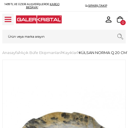
1499 TL VE ÜZERI ALIŞVERIŞLERDE
KARGO
SIPARIŞ TAKIP
BEDAVA!
0
Anasayfa
Açık Büfe Ekipmanları
Kayıklar
KÜLSAN NORMA Q 20 CM