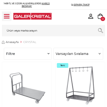
1499 TL VE ÜZERI ALIŞVERIŞLERDE
KARGO
SIPARIŞ TAKIP
BEDAVA!
0
Anasayfa
CRYSTAL
Filtre
Yeni