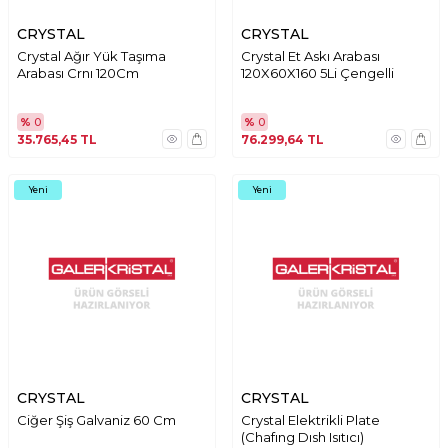
CRYSTAL
CRYSTAL
Crystal Ağır Yük Taşıma
Crystal Et Askı Arabası
Arabası Crnı 120Cm
120X60X160 5Li Çengelli
%
0
%
0
35.765,45
TL
76.299,64
TL
Yeni
Yeni
CRYSTAL
CRYSTAL
Ciğer Şiş Galvaniz 60 Cm
Crystal Elektrikli Plate
(Chafıng Dısh Isıtıcı)