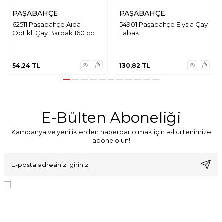
PAŞABAHÇE
PAŞABAHÇE
62511 Paşabahçe Aida
54901 Paşabahçe Elysia Çay
Optikli Çay Bardak 160 cc
Tabak
54,24
TL
130,82
TL
E-Bülten Aboneliği
Kampanya ve yeniliklerden haberdar olmak için e-bültenimize
abone olun!
KVKK Sözleşmesi'ni
, Okudum, Kabul Ediyorum.