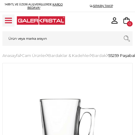
1499 TL VE ÜZERI ALIŞVERIŞLERDE
KARGO
SIPARIŞ TAKIP
BEDAVA!
0
Anasayfa
Cam Ürünler
Bardaklar & Kadehler
Bardak
55259 Paşaba