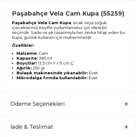
Paşabahçe Vela Cam Kupa (55259)
Paşabahçe Vela Cam Kupa
, sıcak veya soğuk
içeceklerinizi keyifle yudumlamanız için ideal bir
seçimdir. Sade ve şık tasarımıyla her zevke hitap eden bu
kupa, günlük kullanım için mükemmeldir.
Özellikler:
Malzeme:
Cam
Kapasite:
385 ml
Boyutlar:
13,5 cm Y x 9 cm Ç
Ağırlık:
250 gr
Bulaşık makinesinde yıkanabilir:
Evet
Mikrodalga fırında kullanılabilir:
Evet
Ödeme Seçenekleri
İade & Teslimat