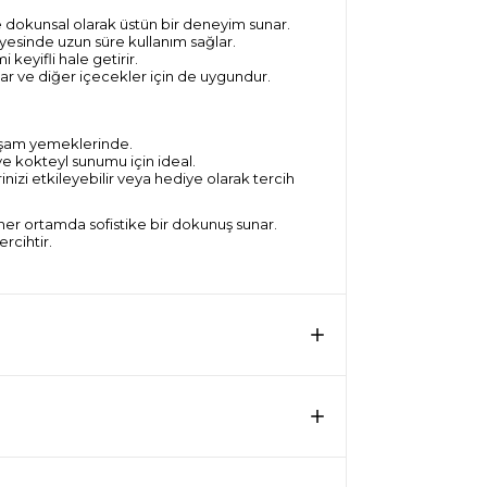
 dokunsal olarak üstün bir deneyim sunar.
ayesinde uzun süre kullanım sağlar.
 keyifli hale getirir.
lar ve diğer içecekler için de uygundur.
kşam yemeklerinde.
ve kokteyl sunumu için ideal.
rinizi etkileyebilir veya hediye olarak tercih
her ortamda sofistike bir dokunuş sunar.
ercihtir.