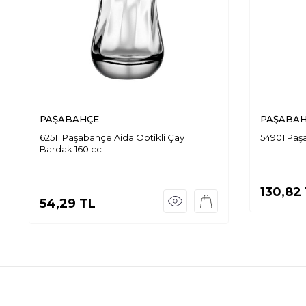
PAŞABAHÇE
PAŞABA
62511 Paşabahçe Aida Optikli Çay
54901 Paş
Bardak 160 cc
130,82
54,29
TL