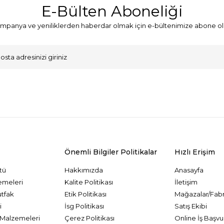
E-Bülten Aboneliği
mpanya ve yeniliklerden haberdar olmak için e-bültenimize abone ol
VKK Sözleşmesi'ni
, Okudum, Kabul Ediyorum.
Önemli Bilgiler Politikalar
Hızlı Erişim
tü
Hakkımızda
Anasayfa
emeleri
Kalite Politikası
İletişim
utfak
Etik Politikası
Mağazalar/Fabr
i
İsg Politikası
Satış Ekibi
Malzemeleri
Çerez Politikası
Online İş Başvu