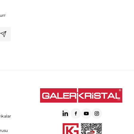
un!
ikalar
rusu