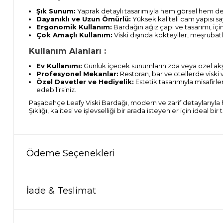
Şık Sunum:
Yaprak detaylı tasarımıyla hem görsel hem de
Dayanıklı ve Uzun Ömürlü:
Yüksek kaliteli cam yapısı s
Ergonomik Kullanım:
Bardağın ağız çapı ve tasarımı, içimi
Çok Amaçlı Kullanım:
Viski dışında kokteyller, meşrubat
Kullanım Alanları :
Ev Kullanımı:
Günlük içecek sunumlarınızda veya özel a
Profesyonel Mekanlar:
Restoran, bar ve otellerde viski 
Özel Davetler ve Hediyelik:
Estetik tasarımıyla misafirle
edebilirsiniz.
Paşabahçe Leafy Viski Bardağı, modern ve zarif detaylarıyla 
Şıklığı, kalitesi ve işlevselliği bir arada isteyenler için ideal bir t
Ödeme Seçenekleri
İade & Teslimat