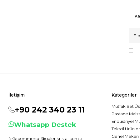
Ka
K
İletişim
Kategoriler
Mutfak Set Üs
+90 242 340 23 11
Pastane Malz
Endüstriyel M
Whatsapp Destek
Tekstil Ürünler
Genel Mekan 
ecommerce@galerikristal.com.tr