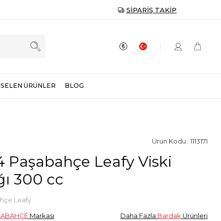
SIPARIŞ TAKIP
SELEN ÜRÜNLER
BLOG
Ürün Kodu : 1113171
 Paşabahçe Leafy Viski
ı 300 cc
hçe Leafy
ŞABAHÇE
Markası
Daha Fazla
Bardak
Ürünleri