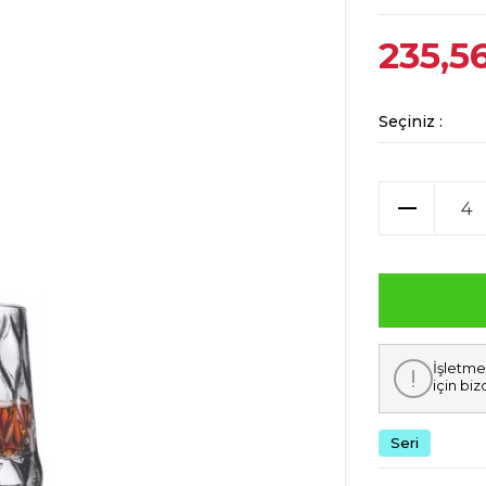
235,5
Seçiniz :
İşletme
için biz
Seri