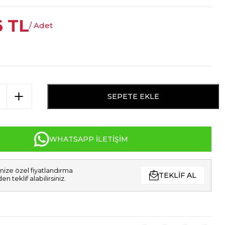
6
TL
/ Adet
SEPETE EKLE
WHATSAPP İLETIŞIM
nize özel fiyatlandırma
TEKLIF AL
den teklif alabilirsiniz.