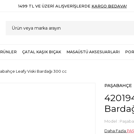
1499 TL VE ÜZERI ALIŞVERIŞLERDE
KARGO BEDAVA!
ÜRÜNLER
ÇATAL KAŞIK BIÇAK
MASAÜSTÜ AKSESUARLARI
POR
abahçe Leafy Viski Bardağı 300 cc
PAŞABAHÇE
420194
Bardağ
Model :
Paşaba
Daha Fazla
PA