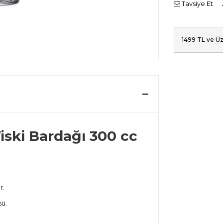
Tavsiye Et
1499 TL ve Üz
iski Bardağı 300 cc
r.
sü.