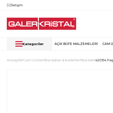
İletişim
Kategoriler
AÇIK BÜFE MALZEMELERİ
CAM 
Anasayfa
Cam Ürünler
Bardaklar & Kadehler
Bardak
420194 Paş