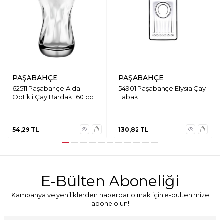
PAŞABAHÇE
PAŞABAHÇE
62511 Paşabahçe Aida
54901 Paşabahçe Elysia Çay
Optikli Çay Bardak 160 cc
Tabak
54,29
TL
130,82
TL
E-Bülten Aboneliği
Kampanya ve yeniliklerden haberdar olmak için e-bültenimize
abone olun!