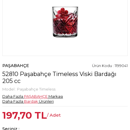
PAŞABAHÇE
Ürün Kodu : 1199041
52810 Paşabahçe Timeless Viski Bardağı
205 cc
Model :
Paşabahçe Timeless
Daha Fazla
PAŞABAHÇE
Markası
Daha Fazla
Bardak
Ürünleri
197,70
TL
/ Adet
Seçiniz :