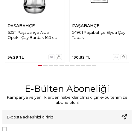
PAŞABAHÇE
PAŞABAHÇE
62511 Paşabahçe Aida
54901 Paşabahçe Elysia Çay
Optikli Çay Bardak 160 cc
Tabak
54,29
TL
130,82
TL
E-Bülten Aboneliği
Kampanya ve yeniliklerden haberdar olmak için e-bültenimize
abone olun!
KVKK Sözleşmesi'ni
, Okudum, Kabul Ediyorum.