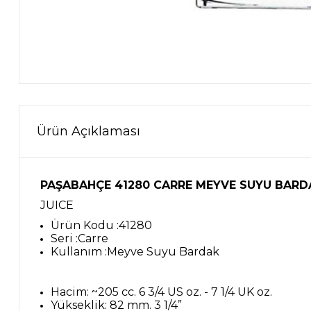
Ürün Açıklaması
PAŞABAHÇE 41280 CARRE MEYVE SUYU BARD
JUICE
Ürün Kodu :41280
Seri :Carre
Kullanım :Meyve Suyu Bardak
Hacim: ~205 cc. 6 3/4 US oz. - 7 1/4 UK oz.
Yükseklik: 82 mm. 3 1/4”