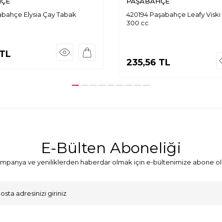
HÇE
PAŞABAHÇE
abahçe Elysia Çay Tabak
420194 Paşabahçe Leafy Viski
300 cc
TL
235,56
TL
E-Bülten Aboneliği
mpanya ve yeniliklerden haberdar olmak için e-bültenimize abone ol
VKK Sözleşmesi'ni
, Okudum, Kabul Ediyorum.