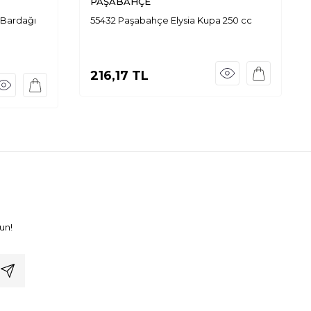
PAŞABAHÇE
 Bardağı
55432 Paşabahçe Elysia Kupa 250 cc
216,17
TL
un!