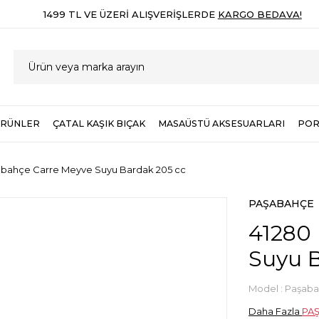
1499 TL VE ÜZERI ALIŞVERIŞLERDE
KARGO BEDAVA!
ÜRÜNLER
ÇATAL KAŞIK BIÇAK
MASAÜSTÜ AKSESUARLARI
POR
abahçe Carre Meyve Suyu Bardak 205 cc
PAŞABAHÇE
41280
Suyu B
Model :
Paşaba
Daha Fazla
PA