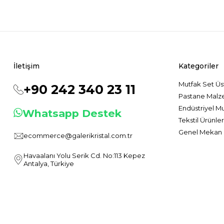
İletişim
Kategoriler
Mutfak Set Üs
+90 242 340 23 11
Pastane Malz
Endüstriyel M
Whatsapp Destek
Tekstil Ürünler
Genel Mekan 
ecommerce@galerikristal.com.tr
Havaalanı Yolu Serik Cd. No:113 Kepez
Antalya, Türkiye