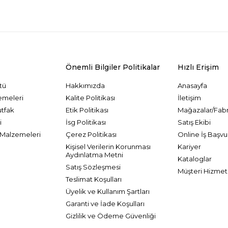
Önemli Bilgiler Politikalar
Hızlı Erişim
tü
Hakkımızda
Anasayfa
emeleri
Kalite Politikası
İletişim
utfak
Etik Politikası
Mağazalar/Fabr
i
İsg Politikası
Satış Ekibi
Malzemeleri
Çerez Politikası
Online İş Başvu
Kişisel Verilerin Korunması
Kariyer
Aydınlatma Metni
Kataloglar
Satış Sözleşmesi
Müşteri Hizmetl
Teslimat Koşulları
Üyelik ve Kullanım Şartları
Garanti ve İade Koşulları
Gizlilik ve Ödeme Güvenliği