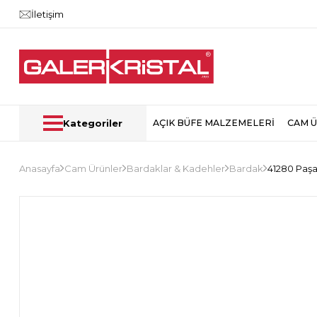
İletişim
Kategoriler
AÇIK BÜFE MALZEMELERİ
CAM 
Anasayfa
Cam Ürünler
Bardaklar & Kadehler
Bardak
41280 Paş