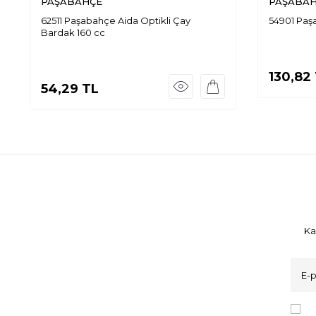
PAŞABAHÇE
PAŞABA
62511 Paşabahçe Aida Optikli Çay
54901 Paş
Bardak 160 cc
130,82
54,29
TL
Ka
K