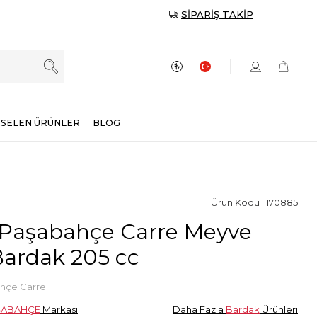
SIPARIŞ TAKIP
SELEN ÜRÜNLER
BLOG
Ürün Kodu : 170885
 Paşabahçe Carre Meyve
ardak 205 cc
hçe Carre
ŞABAHÇE
Markası
Daha Fazla
Bardak
Ürünleri