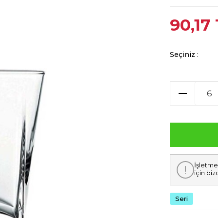
90,17
Seçiniz :
İşletme
için biz
Seri