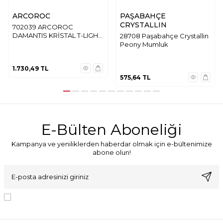
ARCOROC
PAŞABAHÇE
CRYSTALLIN
702039 ARCOROC
DAMANTIS KRİSTAL T-LIGHT
28708 Paşabahçe Crystallin
MUMLUK
Peony Mumluk
1.730,49
TL
575,64
TL
E-Bülten Aboneliği
Kampanya ve yeniliklerden haberdar olmak için e-bültenimize
abone olun!
KVKK Sözleşmesi'ni
, Okudum, Kabul Ediyorum.