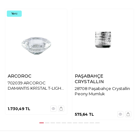
Yeni
ARCOROC
PAŞABAHÇE
CRYSTALLIN
702039 ARCOROC
DAMANTIS KRİSTAL T-LIGHT
28708 Paşabahçe Crystallin
MUMLUK
Peony Mumluk
1.730,49
TL
575,64
TL