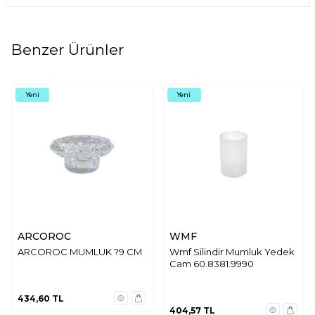
Benzer Ürünler
Yeni
Yeni
ARCOROC
WMF
ARCOROC MUMLUK ?9 CM
Wmf Silindir Mumluk Yedek
Cam 60.8381.9990
434,60
TL
404,57
TL