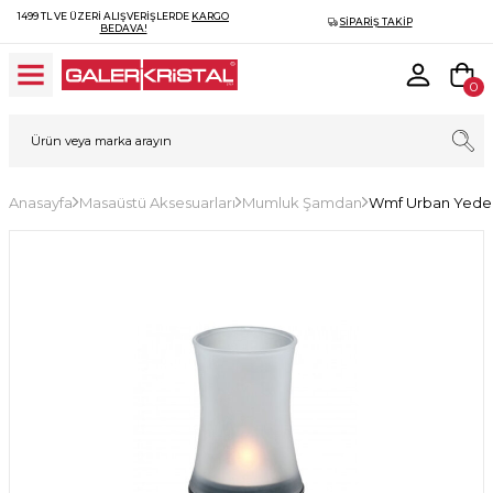
1499 TL VE ÜZERI ALIŞVERIŞLERDE
KARGO
SIPARIŞ TAKIP
BEDAVA!
0
Anasayfa
Masaüstü Aksesuarları
Mumluk Şamdan
Wmf Urban Yede