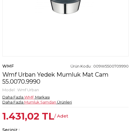
WMF
Ürün Kodu : 009W5500709990
Wmf Urban Yedek Mumluk Mat Cam
55.0070.9990
Model :
Wmf Urban
Daha Fazla
WMF
Markası
Daha Fazla
Mumluk Şamdan
Ürünleri
1.431,02
TL
/ Adet
Seçiniz :