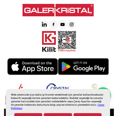
Web sitemizde size daha iyi hizmet verebilmek için çerezler kullanılmaktadır.
Whatsapp Sipariş
Kabul Et seçeneği ile tüm çerezleri kabul edebilir, Reddet seçeneği ile zorunlu
çerezler haricindeki tüm çerezleri reddedebilir veya Çerez Ayarları seçeneği
ile çerezler hakkında daha fazla bilgi alıp tercihlerinizi yönetebilirsiniz.
Çerez
Politikası
SEPETE EKLE