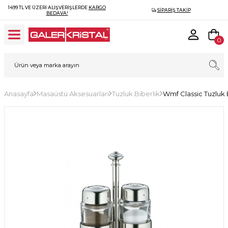
1499 TL VE ÜZERI ALIŞVERIŞLERDE
KARGO
SIPARIŞ TAKIP
BEDAVA!
0
Anasayfa
Masaüstü Aksesuarları
Tuzluk Biberlik
Wmf Classic Tuzluk 