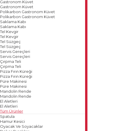
Gastronom Küvet
Gastronom Küvet
Polikarbon Gastronom Küvet
Polikarbon Gastronom Küvet
Saklama Kabı
Saklama Kabı
Tel Kevgir
Tel Kevgir
Tel Süzgeç
Tel Süzgeç
Servis Gereçleri
Servis Gereçleri
Çırpma Teli
Çırpma Teli
Pizza Fırın Küreği
Pizza Fırın Küreği
Püre Makinesi
Püre Makinesi
Mandolin Rende
Mandolin Rende
El Aletleri
El Aletleri
Tüm Ürünler
Spatula
Hamur Kesici
Oyacak Ve Soyacaklar