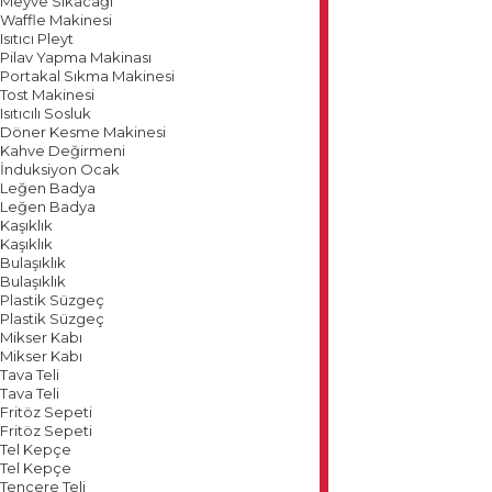
Meyve Sıkacağı
Waffle Makinesi
Isıtıcı Pleyt
Pilav Yapma Makinası
Portakal Sıkma Makinesi
Tost Makinesi
Isıtıcılı Sosluk
Döner Kesme Makinesi
Kahve Değirmeni
İnduksiyon Ocak
Leğen Badya
Leğen Badya
Kaşıklık
Kaşıklık
Bulaşıklık
Bulaşıklık
Plastik Süzgeç
Plastik Süzgeç
Mikser Kabı
Mikser Kabı
Tava Teli
Tava Teli
Fritöz Sepeti
Fritöz Sepeti
Tel Kepçe
Tel Kepçe
Tencere Teli