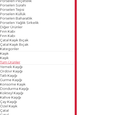
Porselen Peçetelik
Porselen Sürahi
Porselen Tepsi
Porselen Küllük
Porselen Baharatlık
Porselen Yağlık Sirkelik
Diğer Ürünler
Fırın Kabı
Fırın Kabı
Çatal Kaşık Bıçak
Çatal Kaşık Bıçak
Kategoriler
Kaşık
Kaşık
Tüm Ürünler
Yemek Kaşığı
Ordövr Kaşığı
Tatlı Kaşığı
Gurme Kaşığı
Konsome Kaşık
Dondurma Kaşığı
Kokteyl Kaşığı
Kahve Kaşığı
Çay Kaşığı
Özel Kaşık
Çatal
Çatal