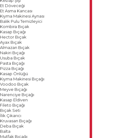
Kebap Şişi
Et Döveceği
Et Asma Kancası
Kıyma Makinesi Aynası
Balık Pulu Temizleyici
Kombira Bıçak
Kasap Bıçağı
Hector Bıçak
Ayax Bıçak
Almazan Bıçak
Nakiri Bıçağı
Usuba Bıçak
Pasta Bıçağı
Pizza Bıçağı
Kasap Önlüğü
Kıyma Makinesi Bıçağı
Voodoo Bıçak
Meyve Bıçağı
Narenciye Bıçağı
Kasap Eldiven
Fileto Bıçağı
Bıçak Seti
İlik Çıkarıcı
Kruvasan Bıçağı
Deba Bıçak
Balta
Mutfak Bıçağı