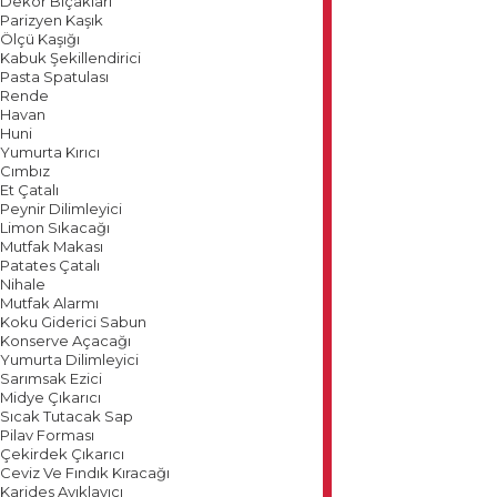
Dekor Bıçakları
Parizyen Kaşık
Ölçü Kaşığı
Kabuk Şekillendirici
Pasta Spatulası
Rende
Havan
Huni
Yumurta Kırıcı
Cımbız
Et Çatalı
Peynir Dilimleyici
Limon Sıkacağı
Mutfak Makası
Patates Çatalı
Nihale
Mutfak Alarmı
Koku Giderici Sabun
Konserve Açacağı
Yumurta Dilimleyici
Sarımsak Ezici
Midye Çıkarıcı
Sıcak Tutacak Sap
Pilav Forması
Çekirdek Çıkarıcı
Ceviz Ve Fındık Kıracağı
Karides Ayıklayıcı