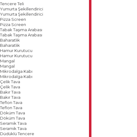
Tencere Teli
Yumurta Şekillendirici
Yumurta Şekillendirici
Pizza Screen
Pizza Screen
Tabak Taşıma Arabası
Tabak Taşıma Arabası
Baharatlık
Baharatlık
Hamur Kurutucu
Hamur Kurutucu
Mangal
Mangal
Mikrodalga Kabı
Mikrodalga Kabı
Çelik Tava
Çelik Tava
Bakır Tava
Bakır Tava
Teflon Tava
Teflon Tava
Döküm Tava
Döküm Tava
Seramik Tava
Seramik Tava
Düdüklü Tencere