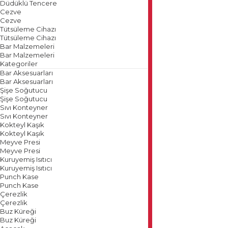
Düdüklü Tencere
Cezve
Cezve
Tütsüleme Cihazı
Tütsüleme Cihazı
Bar Malzemeleri
Bar Malzemeleri
Kategoriler
Bar Aksesuarları
Bar Aksesuarları
Şişe Soğutucu
Şişe Soğutucu
Sıvı Konteyner
Sıvı Konteyner
Kokteyl Kaşık
Kokteyl Kaşık
Meyve Presi
Meyve Presi
Kuruyemiş Isıtıcı
Kuruyemiş Isıtıcı
Punch Kase
Punch Kase
Çerezlik
Çerezlik
Buz Küreği
Buz Küreği