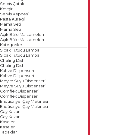
Servis Çatalı
Kevgir
Servis Kepçesi
Pasta Küreği
Mama Seti
Mama Seti
Açık Büfe Malzemeleri
Açık Büfe Malzemeleri
Kategoriler
Sıcak Tutucu Lamba
Sıcak Tutucu Lamba
Chafing Dish
Chafing Dish
Kahve Dispenseri
Kahve Dispenseri
Meyve Suyu Dispenseri
Meyve Suyu Dispenseri
Cornflex Dispenseri
Cornflex Dispenseri
Endüstriyel Çay Makinesi
Endüstriyel Çay Makinesi
Çay Kazanı
Çay Kazanı
Kaseler
Kaseler
Tabaklar