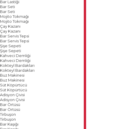
Bar Lastiği
Bar Seti
Bar Seti
Mojito Tokmağı
Mojito Tokmağı
Çay Kazanı
Çay Kazanı
Bar Servis Tepsi
Bar Servis Tepsi
Şişe Sepeti
Şişe Sepeti
Kahveci Demliği
Kahveci Demliği
Kokteyl Bardakları
Kokteyl Bardakları
Buz Makinesi
Buz Makinesi
Süt Köpürtücü
Süt Köpürtücü
Adisyon Çivisi
Adisyon Çivisi
Bar Örtüsü
Bar Örtüsü
Tirbuşon
Tirbuşon
Bar Kaşığı
Bar Kaşığı