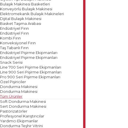
Bulaşık Makinesi Basketleri
Konveyörlü Bulaşık Makinesi
Elektromekanik Bulaşık Makineleri
Dijital Bulaşık Makinesi
Basket Taşıma Arabası
Endüstriyel Fırın
Endüstriyel Fırın
Kombi Fırın
Konveksiyonel Fırın
Taş Tabanlı Fırın
Endüstriyel Pişirme Ekipmanları
Endüstriyel Pişirme Ekipmanları
Snack Serisi
Line 700 Seri Pişirme Ekipmanları
Line 900 Seri Pişirme Ekipmanları
Pro 900 Seri Pişirme Ekipmanları
Özel Pişiriciler
Dondurma Makinesi
Dondurma Makinesi
Tüm Ürünler
Soft Dondurma Makinesi
Sert Dondurma Makinesi
Pastörizatörler
Profesyonel Karıştırıcılar
Yardımcı Ekipmanlar
Dondurma Teşhir Vitrini