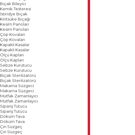
Bıçak Bileyici
Kemik Testeresi
İstiridye Bıçak
Kiritsuke Bıçağı
Kesim Panoları
Kesim Panoları
Çöp Kovaları
Çöp Kovaları
Kapaklı Kasalar
Kapaklı Kasalar
Ölçü Kapları
Ölçü Kapları
Sebze Kurutucu
Sebze Kurutucu
Bıçak Sterilizatörü
Bıçak Sterilizatörü
Makarna Süzgeci
Makarna Süzgeci
Mutfak Zamanlayıcı
Mutfak Zamanlayıcı
Sipariş Tutucu
Sipariş Tutucu
Döküm Tava
Döküm Tava
Çin Süzgeç
Çin Süzgeç