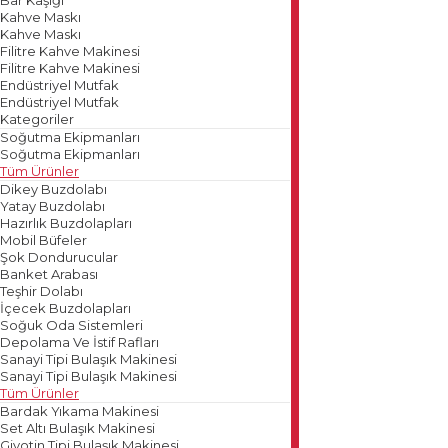
Kahve Maskı
Kahve Maskı
Filitre Kahve Makinesi
Filitre Kahve Makinesi
Endüstriyel Mutfak
Endüstriyel Mutfak
Kategoriler
Soğutma Ekipmanları
Soğutma Ekipmanları
Tüm Ürünler
Dikey Buzdolabı
Yatay Buzdolabı
Hazırlık Buzdolapları
Mobil Büfeler
Şok Dondurucular
Banket Arabası
Teşhir Dolabı
İçecek Buzdolapları
Soğuk Oda Sistemleri
Depolama Ve İstif Rafları
Sanayi Tipi Bulaşık Makinesi
Sanayi Tipi Bulaşık Makinesi
Tüm Ürünler
Bardak Yıkama Makinesi
Set Altı Bulaşık Makinesi
Giyotin Tipi Bulaşık Makinesi