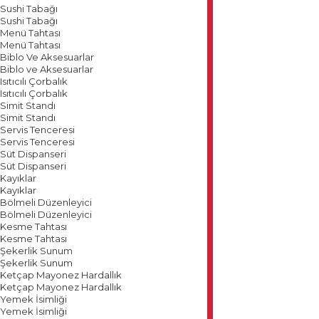
Sushi Tabağı
Sushi Tabağı
Menü Tahtası
Menü Tahtası
Biblo Ve Aksesuarlar
Biblo ve Aksesuarlar
Isıtıcılı Çorbalık
Isıtıcılı Çorbalık
Simit Standı
Simit Standı
Servis Tenceresi
Servis Tenceresi
Süt Dispanseri
Süt Dispanseri
Kayıklar
Kayıklar
Bölmeli Düzenleyici
Bölmeli Düzenleyici
Kesme Tahtası
Kesme Tahtası
Şekerlik Sunum
Şekerlik Sunum
Ketçap Mayonez Hardallık
Ketçap Mayonez Hardallık
Yemek İsimliği
Yemek İsimliği