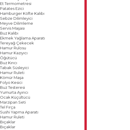
Et Termometresi
Patates Ezici
Hamburger Köfte Kalıbı
Sebze Dilimleyici
Meyve Dilimleme
Servis Maşası
Buz Kalıbı
Ekmek Yağlama Aparatı
Tereyağ Çekecek
Hamur Rulosu
Hamur Kazıyıcı
Öğütücü
Buz Kırıcı
Tabak Süsleyici
Hamur Ruleti
Kömür Maşa
Folyo Kesici
Buz Testeresi
Yumurta Ayırıcı
Ocak Küçültücü
Marzipan Seti
Tel Fırça
Sushi Yapma Aparatı
Hamur Ruleti
Bıçaklar
Bıçaklar