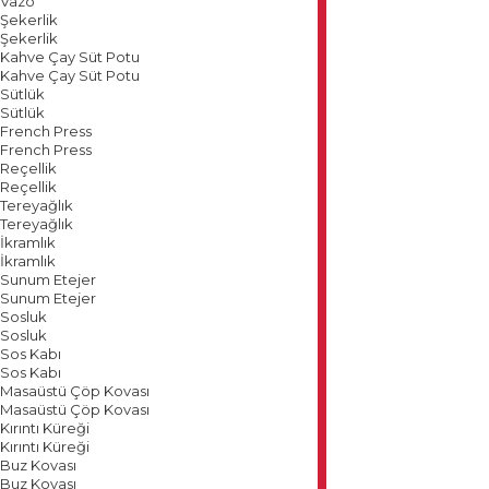
Vazo
Şekerlik
Şekerlik
Kahve Çay Süt Potu
Kahve Çay Süt Potu
Sütlük
Sütlük
French Press
French Press
Reçellik
Reçellik
Tereyağlık
Tereyağlık
İkramlık
İkramlık
Sunum Etejer
Sunum Etejer
Sosluk
Sosluk
Sos Kabı
Sos Kabı
Masaüstü Çöp Kovası
Masaüstü Çöp Kovası
Kırıntı Küreği
Kırıntı Küreği
Buz Kovası
Buz Kovası