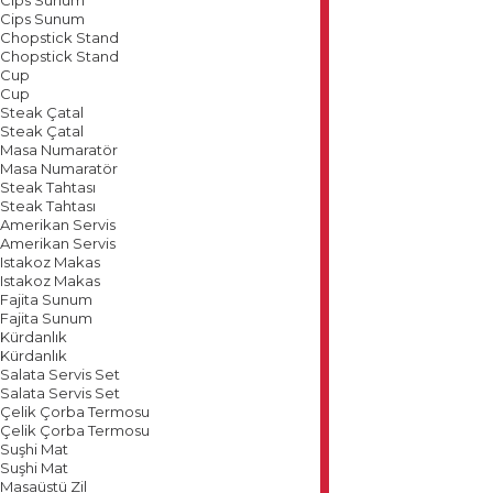
Cips Sunum
Chopstick Stand
Chopstick Stand
Cup
Cup
Steak Çatal
Steak Çatal
Masa Numaratör
Masa Numaratör
Steak Tahtası
Steak Tahtası
Amerikan Servis
Amerikan Servis
Istakoz Makas
Istakoz Makas
Fajita Sunum
Fajita Sunum
Kürdanlık
Kürdanlık
Salata Servis Set
Salata Servis Set
Çelik Çorba Termosu
Çelik Çorba Termosu
Suşhi Mat
Suşhi Mat
Masaüstü Zil