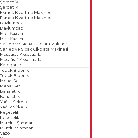
Şerbetlik
Şerbetlik
Ekmek Kızartme Makinesi
Ekmek Kızartme Makinesi
Davlumbaz
Davlumbaz
Mısır Kazanı
Mısır Kazanı
Sahlep Ve Sıcak Çikolata Makinesi
Sahlep ve Sıcak Çikolata Makinesi
Masaüstü Aksesuarları
Masaüstü Aksesuarları
Kategoriler
Tuzluk Biberlik
Tuzluk Biberlik
Menaj Set
Menaj Set
Baharatlık
Baharatlık
Yağlık Sirkelik
Yağlık Sirkelik
Peçetelik
Peçetelik
Mumluk Şamdan
Mumluk Şamdan
Vazo