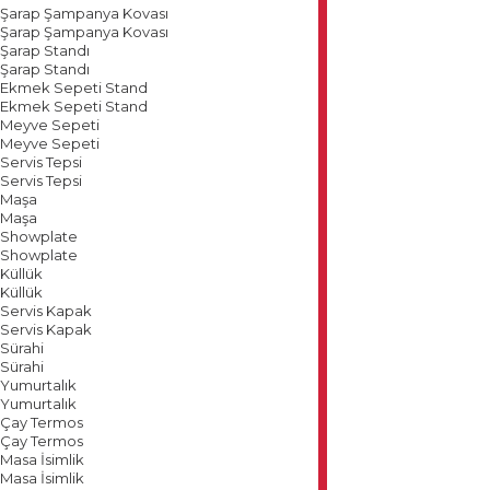
Şarap Şampanya Kovası
Şarap Şampanya Kovası
Şarap Standı
Şarap Standı
Ekmek Sepeti Stand
Ekmek Sepeti Stand
Meyve Sepeti
Meyve Sepeti
Servis Tepsi
Servis Tepsi
Maşa
Maşa
Showplate
Showplate
Küllük
Küllük
Servis Kapak
Servis Kapak
Sürahi
Sürahi
Yumurtalık
Yumurtalık
Çay Termos
Çay Termos
Masa İsimlik
Masa İsimlik