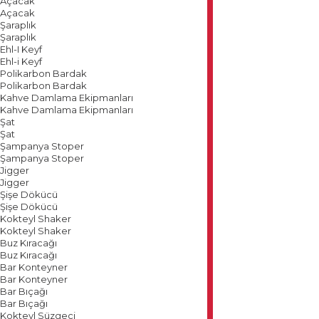
Açacak
Açacak
Şaraplık
Şaraplık
Ehl-I Keyf
Ehl-i Keyf
Polikarbon Bardak
Polikarbon Bardak
Kahve Damlama Ekipmanları
Kahve Damlama Ekipmanları
Şat
Şat
Şampanya Stoper
Şampanya Stoper
Jigger
Jigger
Şişe Dökücü
Şişe Dökücü
Kokteyl Shaker
Kokteyl Shaker
Buz Kıracağı
Buz Kıracağı
Bar Konteyner
Bar Konteyner
Bar Bıçağı
Bar Bıçağı
Kokteyl Süzgeci