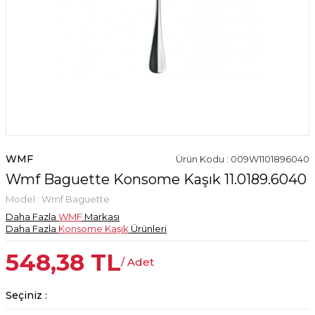
WMF
Ürün Kodu : 009W1101896040
Wmf Baguette Konsome Kaşık 11.0189.6040
Model :
Wmf Baguette
Daha Fazla
WMF
Markası
Daha Fazla
Konsome Kaşık
Ürünleri
548,38
TL
/ Adet
Seçiniz :