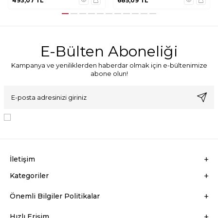
493,07
TL
685,09
TL
E-Bülten Aboneliği
Kampanya ve yeniliklerden haberdar olmak için e-bültenimize
abone olun!
KVKK Sözleşmesi'ni
, Okudum, Kabul Ediyorum.
İletişim
Kategoriler
Önemli Bilgiler Politikalar
Hızlı Erişim