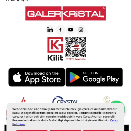
Web sitemizde size daha iyi hizmet verebilmek için çerezler kullanılmaktadır.
Whatsapp Sipariş
Kabul Et seçeneği ile tüm çerezleri kabul edebilir, Reddet seçeneği ile zorunlu
çerezler haricindeki tüm çerezleri reddedebilir veya Çerez Ayarları seçeneği
ile çerezler hakkında daha fazla bilgi alıp tercihlerinizi yönetebilirsiniz.
Çerez
Politikası