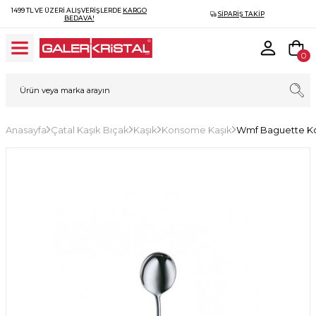
1499 TL VE ÜZERI ALIŞVERIŞLERDE
KARGO
SIPARIŞ TAKIP
BEDAVA!
0
Anasayfa
Çatal Kaşık Bıçak
Kaşık
Konsome Kaşık
Wmf Baguette Ko