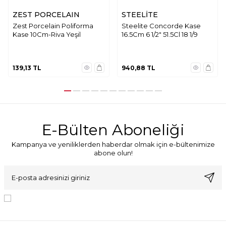
ZEST PORCELAIN
STEELİTE
Zest Porcelain Poliforma
Steelite Concorde Kase
Kase 10Cm-Riva Yeşil
16.5Cm 6 1/2" 51.5Cl 18 1/9
139,13
TL
940,88
TL
E-Bülten Aboneliği
Kampanya ve yeniliklerden haberdar olmak için e-bültenimize
abone olun!
KVKK Sözleşmesi'ni
, Okudum, Kabul Ediyorum.