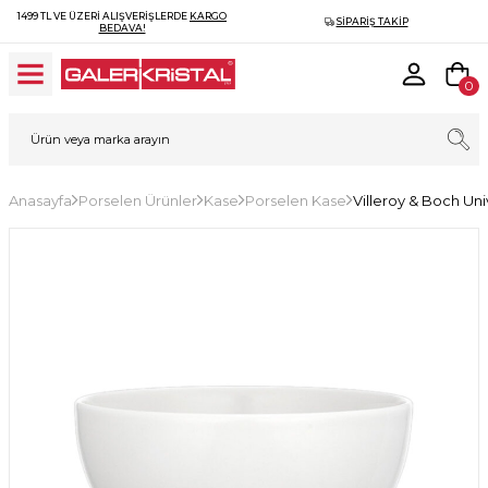
1499 TL VE ÜZERI ALIŞVERIŞLERDE
KARGO
SIPARIŞ TAKIP
BEDAVA!
0
Anasayfa
Porselen Ürünler
Kase
Porselen Kase
Villeroy & Boch Un