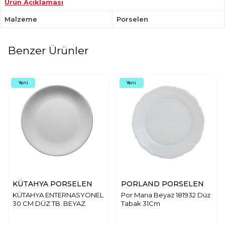
Ürün Açıklaması
Malzeme
Porselen
Benzer Ürünler
Yeni
Yeni
KÜTAHYA PORSELEN
PORLAND PORSELEN
KÜTAHYA ENTERNASYONEL
Por Marıa Beyaz 181932 Düz
30 CM DÜZ TB. BEYAZ
Tabak 31Cm