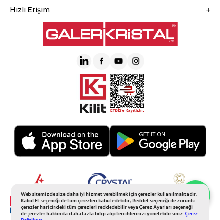
Hızlı Erişim
Web sitemizde size daha iyi hizmet verebilmek için çerezler kullanılmaktadır.
Whatsapp Sipariş
Kabul Et seçeneği ile tüm çerezleri kabul edebilir, Reddet seçeneği ile zorunlu
çerezler haricindeki tüm çerezleri reddedebilir veya Çerez Ayarları seçeneği
ile çerezler hakkında daha fazla bilgi alıp tercihlerinizi yönetebilirsiniz.
Çerez
Politikası