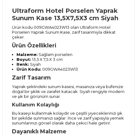
Ultraform Hotel Porselen Yaprak
Sunum Kase 13,5X7,5X3 cm Siyah
Ürün kodu 009GWA4023W13 olan Ultraform Hotel
Porselen Yaprak Sunum Kase, zarif tasarımıyla dikkat
çeker.
Ürün Özellikleri
Malzeme:
Sağlam porselen
Boyut:
13,5 X 7,5 X 3 cm
Renk:
Siyah
Ürün Kodu:
009GWA4023W13
Zarif Tasarım
Yaprak şeklindeki sunum kasesi, masanıza veya büfenize
doğal bir şıklık ve zarafet katacak. Siyah rengiyle modern
ve şık bir görünüm sunar.
Kullanım Kolaylığı
Bu kaseyi kullanmak kolaydır ve çeşitli yiyeceklerinizi şık
bir şekilde sunmanızı sağlar. İnce ve zarif yapısıyla yemek
sunumlarınızı görsel olarak daha çekici hale getirir.
Dayanıklı Malzeme