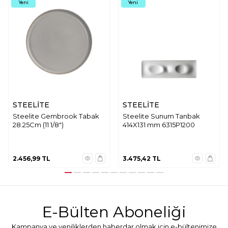
Yeni
Yeni
STEELİTE
STEELİTE
Steelite Gembrook Tabak
Steelite Sunum Tanbak
28.25Cm (11 1/8")
414X131 mm 6315P1200
2.456,99
TL
3.475,42
TL
E-Bülten Aboneliği
Kampanya ve yeniliklerden haberdar olmak için e-bültenimize