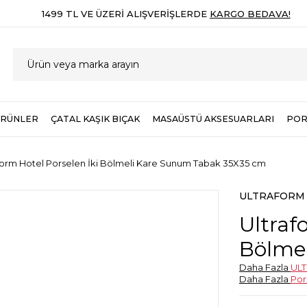
1499 TL VE ÜZERI ALIŞVERIŞLERDE
KARGO BEDAVA!
ÜRÜNLER
ÇATAL KAŞIK BIÇAK
MASAÜSTÜ AKSESUARLARI
POR
form Hotel Porselen İki Bölmeli Kare Sunum Tabak 35X35 cm
ULTRAFORM
Ultraf
Bölme
cm
Daha Fazla
UL
Daha Fazla
Por