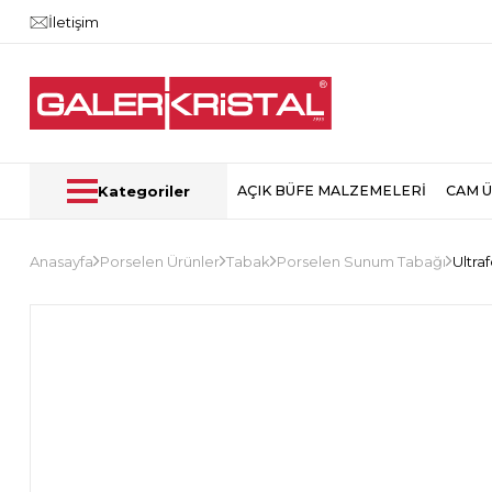
İletişim
Kategoriler
AÇIK BÜFE MALZEMELERİ
CAM 
Anasayfa
Porselen Ürünler
Tabak
Porselen Sunum Tabağı
Ultra