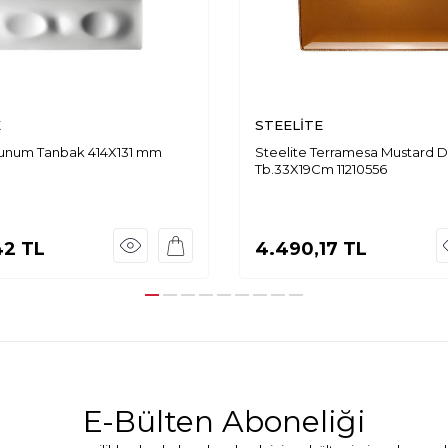
E
STEELİTE
Sunum Tanbak 414X131 mm
Steelite Terramesa Mustard 
Tb.33X19Cm 11210556
42
TL
4.490,17
TL
E-Bülten Aboneliği