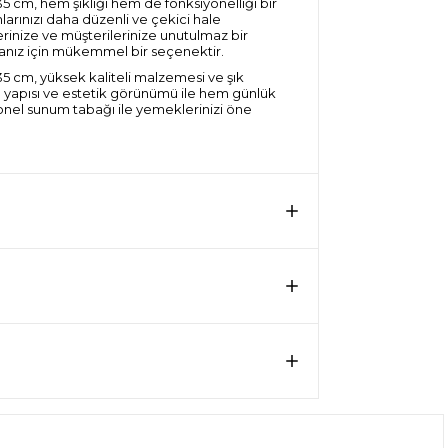
 cm, hem şıklığı hem de fonksiyonelliği bir
arınızı daha düzenli ve çekici hale
rlerinize ve müşterilerinize unutulmaz bir
anız için mükemmel bir seçenektir.
 cm, yüksek kaliteli malzemesi ve şık
ı yapısı ve estetik görünümü ile hem günlük
yonel sunum tabağı ile yemeklerinizi öne