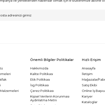
mpanya ve yeniliklerden haberdar olmak için e-bültenimize abone ol
VKK Sözleşmesi'ni
, Okudum, Kabul Ediyorum.
Önemli Bilgiler Politikalar
Hızlı Erişim
tü
Hakkımızda
Anasayfa
emeleri
Kalite Politikası
İletişim
utfak
Etik Politikası
Mağazalar/Fabr
i
İsg Politikası
Satış Ekibi
Malzemeleri
Çerez Politikası
Online İş Başvu
Kişisel Verilerin Korunması
Kariyer
Aydınlatma Metni
Kataloglar