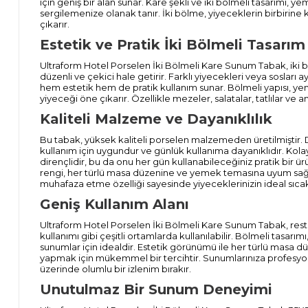
için geniş bir alan sunar. Kare şekli ve iki bölmeli tasarımı, ye
sergilemenize olanak tanır. İki bölme, yiyeceklerin birbirine 
çıkarır.
Estetik ve Pratik İki Bölmeli Tasarım
Ultraform Hotel Porselen İki Bölmeli Kare Sunum Tabak, iki b
düzenli ve çekici hale getirir. Farklı yiyecekleri veya sosları 
hem estetik hem de pratik kullanım sunar. Bölmeli yapısı, yem
yiyeceği öne çıkarır. Özellikle mezeler, salatalar, tatlılar ve a
Kaliteli Malzeme ve Dayanıklılık
Bu tabak, yüksek kaliteli porselen malzemeden üretilmiştir. D
kullanım için uygundur ve günlük kullanıma dayanıklıdır. Kolay
dirençlidir, bu da onu her gün kullanabileceğiniz pratik bir ü
rengi, her türlü masa düzenine ve yemek temasına uyum sağlar
muhafaza etme özelliği sayesinde yiyeceklerinizin ideal sıcak
Geniş Kullanım Alanı
Ultraform Hotel Porselen İki Bölmeli Kare Sunum Tabak, restor
kullanımı gibi çeşitli ortamlarda kullanılabilir. Bölmeli tasarımı
sunumlar için idealdir. Estetik görünümü ile her türlü masa d
yapmak için mükemmel bir tercihtir. Sunumlarınıza profesyone
üzerinde olumlu bir izlenim bırakır.
Unutulmaz Bir Sunum Deneyimi