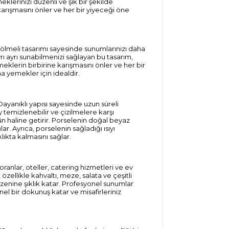
meklerinizi düzenli ve şık bir şekilde
karışmasını önler ve her bir yiyeceği öne
ölmeli tasarımı sayesinde sunumlarınızı daha
ayrı ayrı sunabilmenizi sağlayan bu tasarım,
eklerin birbirine karışmasını önler ve her bir
na yemekler için idealdir.
ayanıklı yapısı sayesinde uzun süreli
 temizlenebilir ve çizilmelere karşı
rün haline getirir. Porselenin doğal beyaz
. Ayrıca, porselenin sağladığı ısıyı
lıkta kalmasını sağlar.
anlar, oteller, catering hizmetleri ve ev
, özellikle kahvaltı, meze, salata ve çeşitli
üzenine şıklık katar. Profesyonel sunumlar
l bir dokunuş katar ve misafirleriniz