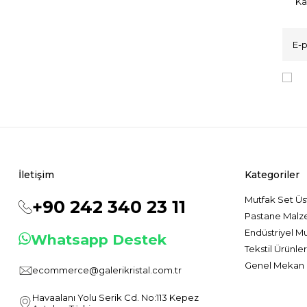
Ka
K
İletişim
Kategoriler
Mutfak Set Üs
+90 242 340 23 11
Pastane Malz
Endüstriyel M
Whatsapp Destek
Tekstil Ürünler
Genel Mekan 
ecommerce@galerikristal.com.tr
Havaalanı Yolu Serik Cd. No:113 Kepez