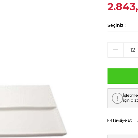
2.843
Seçiniz :
İşletme
için biz
Tavsiye Et