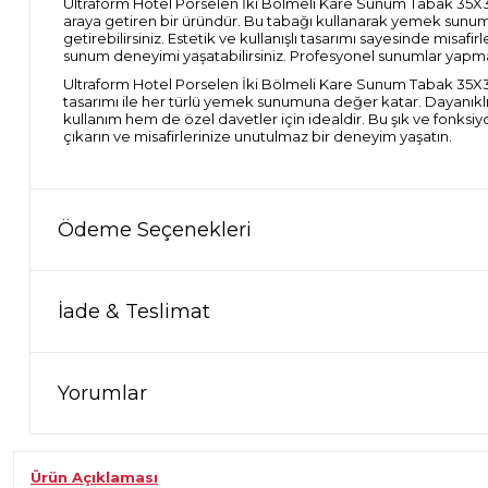
Ultraform Hotel Porselen İki Bölmeli Kare Sunum Tabak 35X35
araya getiren bir üründür. Bu tabağı kullanarak yemek sunuml
getirebilirsiniz. Estetik ve kullanışlı tasarımı sayesinde misafi
sunum deneyimi yaşatabilirsiniz. Profesyonel sunumlar yapm
Ultraform Hotel Porselen İki Bölmeli Kare Sunum Tabak 35X35
tasarımı ile her türlü yemek sunumuna değer katar. Dayanıkl
kullanım hem de özel davetler için idealdir. Bu şık ve fonksi
çıkarın ve misafirlerinize unutulmaz bir deneyim yaşatın.
Ödeme Seçenekleri
İade & Teslimat
Yorumlar
Ürün Açıklaması