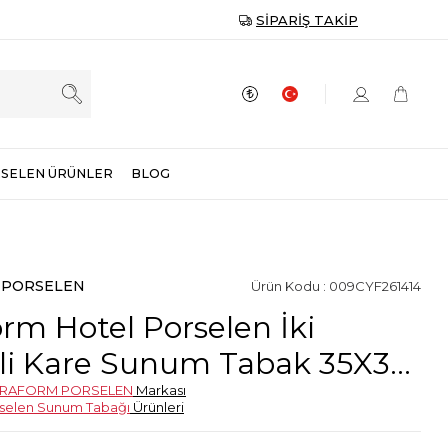
SIPARIŞ TAKIP
SELEN ÜRÜNLER
BLOG
 PORSELEN
Ürün Kodu : 009CYF261414
orm Hotel Porselen İki
li Kare Sunum Tabak 35X35
TRAFORM PORSELEN
Markası
selen Sunum Tabağı
Ürünleri