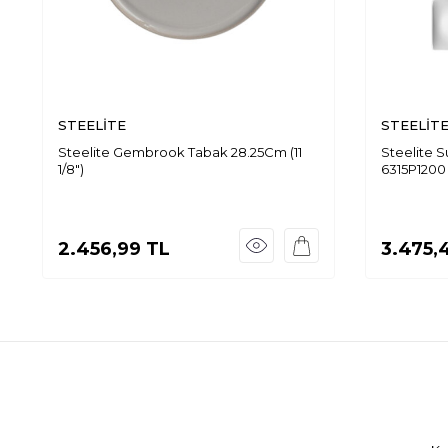
STEELİTE
STEELİT
Steelite Gembrook Tabak 28.25Cm (11
Steelite 
1/8")
6315P1200
2.456,99
TL
3.475,