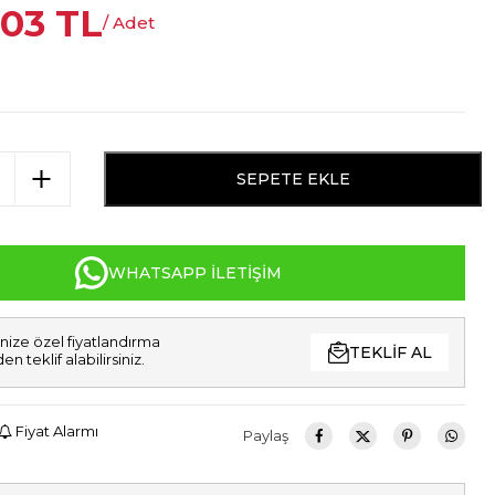
,03
TL
/ Adet
SEPETE EKLE
WHATSAPP İLETIŞIM
nize özel fiyatlandırma
TEKLIF AL
den teklif alabilirsiniz.
Fiyat Alarmı
Paylaş