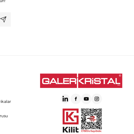
un!
ikalar
rusu