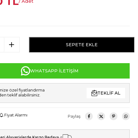
0
TL
/ Adet
SEPETE EKLE
WHATSAPP İLETIŞIM
nize özel fiyatlandırma
TEKLIF AL
den teklif alabilirsiniz.
Fiyat Alarmı
Paylaş
eri Alışverişlerde Kargo Bedava