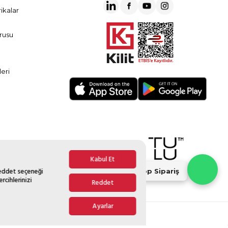
ikalar
rusu
eri
Kabul Et
Reddet seçeneği
Whatsapp Sipariş
rcihlerinizi
Reddet
Ayarlar