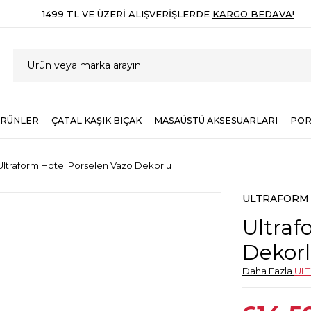
1499 TL VE ÜZERI ALIŞVERIŞLERDE
KARGO BEDAVA!
ÜRÜNLER
ÇATAL KAŞIK BIÇAK
MASAÜSTÜ AKSESUARLARI
POR
Ultraform Hotel Porselen Vazo Dekorlu
ULTRAFORM
Ultraf
Dekor
Daha Fazla
UL