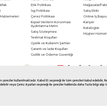
utfak
Etik Politikası
Mağazalar/Fabr
i
İsg Politikası
Satış Ekibi
Malzemeleri
Çerez Politikası
Online İş Başvu
Kişisel Verilerin Korunması
Kariyer
Aydınlatma Metni
Kataloglar
Satış Sözleşmesi
Müşteri Hizmetl
Teslimat Koşulları
Üyelik ve Kullanım Şartları
Garanti ve İade Koşulları
Gizlilik ve Ödeme Güvenliği
 çerezler kullanılmaktadır. Kabul Et seçeneği ile tüm çerezleri kabul edebilir, 
debilir veya Çerez Ayarları seçeneği ile çerezler hakkında daha fazla bilgi alıp te
© 2026 Tüm Hakkı Saklıdır. Galerikristal.com.tr