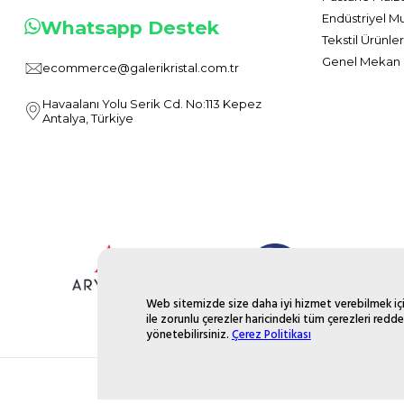
Endüstriyel M
Whatsapp Destek
Tekstil Ürünler
Genel Mekan 
ecommerce@galerikristal.com.tr
Havaalanı Yolu Serik Cd. No:113 Kepez
Antalya, Türkiye
Web sitemizde size daha iyi hizmet verebilmek için
ile zorunlu çerezler haricindeki tüm çerezleri redde
yönetebilirsiniz.
Çerez Politikası