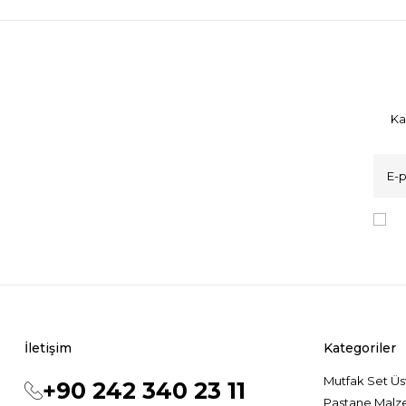
Ka
K
İletişim
Kategoriler
Mutfak Set Üs
+90 242 340 23 11
Pastane Malz