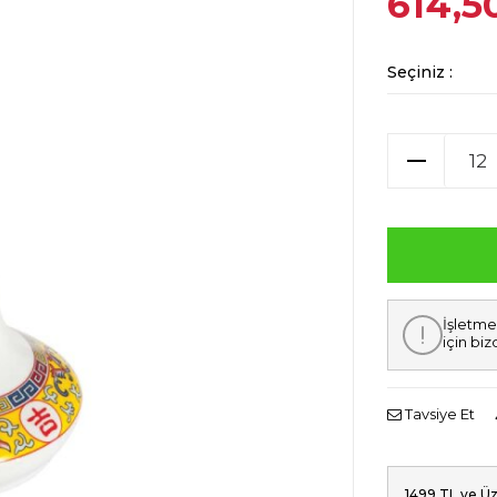
614,5
Seçiniz :
İşletme
için biz
Tavsiye Et
1499 TL ve Üz