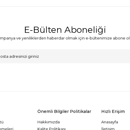
E-Bülten Aboneliği
mpanya ve yeniliklerden haberdar olmak için e-bültenimize abone ol
VKK Sözleşmesi'ni
, Okudum, Kabul Ediyorum.
Önemli Bilgiler Politikalar
Hızlı Erişim
tü
Hakkımızda
Anasayfa
emeleri
Kalite Politikası
İletişim