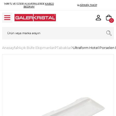
1499 TL VE ÜZERI ALIŞVERIŞLERDE
KARGO
SIPARIŞ TAKIP
BEDAVA!
0
Anasayfa
Açık Büfe Ekipmanları
Tabaklar
Ultraform Hotel Porsele