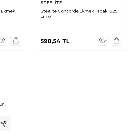
STEELİTE
c Ekmek
Steelite Concorde Ekmek Tabak 15.25
cm 6"
590,54
TL
un!