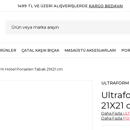
1499 TL VE ÜZERI ALIŞVERIŞLERDE
KARGO BEDAVA!
ÜRÜNLER
ÇATAL KAŞIK BIÇAK
MASAÜSTÜ AKSESUARLARI
POR
orm Hotel Porselen Tabak 21X21 cm
ULTRAFORM
Ultraf
21X21
Daha Fazla
UL
Daha Fazla
Por