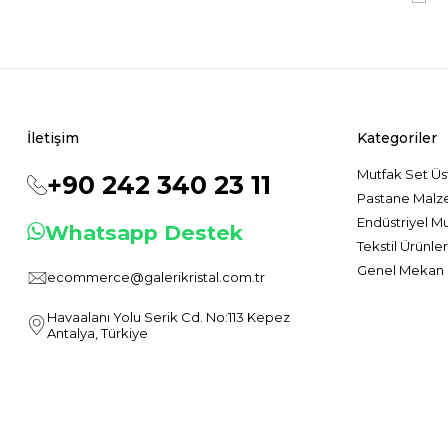
İletişim
Kategoriler
Mutfak Set Üs
+90 242 340 23 11
Pastane Malz
Endüstriyel M
Whatsapp Destek
Tekstil Ürünler
Genel Mekan 
ecommerce@galerikristal.com.tr
Havaalanı Yolu Serik Cd. No:113 Kepez
Antalya, Türkiye