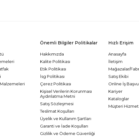
Önemli Bilgiler Politikalar
Hızlı Erişim
tü
Hakkımızda
Anasayfa
emeleri
Kalite Politikası
İletişim
utfak
Etik Politikası
Mağazalar/Fabr
i
İsg Politikası
Satış Ekibi
Malzemeleri
Çerez Politikası
Online İş Başvu
Kişisel Verilerin Korunması
Kariyer
Aydınlatma Metni
Kataloglar
Satış Sözleşmesi
Müşteri Hizmetl
Teslimat Koşulları
Üyelik ve Kullanım Şartları
Garanti ve İade Koşulları
Gizlilik ve Ödeme Güvenliği