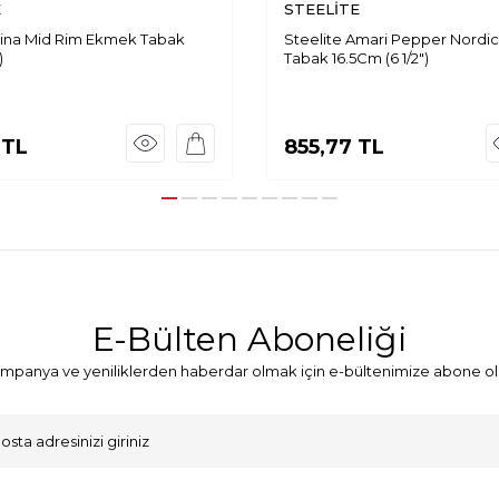
E
STEELİTE
Alina Mid Rim Ekmek Tabak
Steelite Amari Pepper Nordi
)
Tabak 16.5Cm (6 1/2")
TL
855,77
TL
E-Bülten Aboneliği
mpanya ve yeniliklerden haberdar olmak için e-bültenimize abone ol
VKK Sözleşmesi'ni
, Okudum, Kabul Ediyorum.