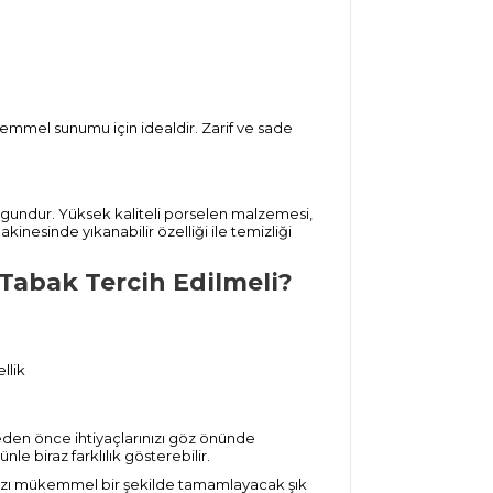
emmel sunumu için idealdir. Zarif ve sade
 uygundur. Yüksek kaliteli porselen malzemesi,
kinesinde yıkanabilir özelliği ile temizliği
Tabak Tercih Edilmeli?
llik
meden önce ihtiyaçlarınızı göz önünde
e biraz farklılık gösterebilir.
ızı mükemmel bir şekilde tamamlayacak şık