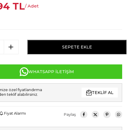
,94
TL
/ Adet
SEPETE EKLE
WHATSAPP İLETIŞIM
nize özel fiyatlandırma
TEKLIF AL
den teklif alabilirsiniz.
Fiyat Alarmı
Paylaş