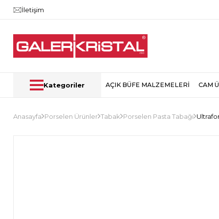
İletişim
Kategoriler
AÇIK BÜFE MALZEMELERİ
CAM 
Anasayfa
Porselen Ürünler
Tabak
Porselen Pasta Tabağı
Ultraf