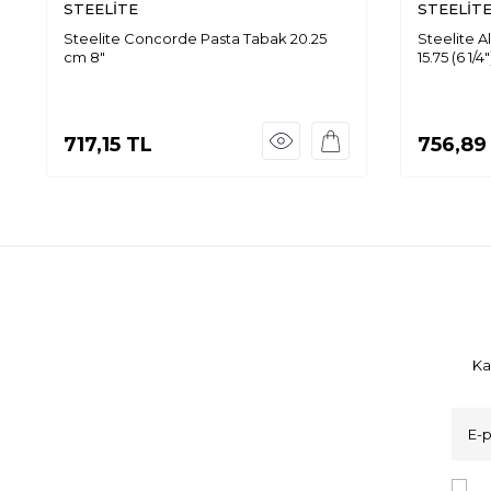
STEELİTE
STEELİT
Steelite Concorde Pasta Tabak 20.25
Steelite 
cm 8"
15.75 (6 1/4"
717,15
TL
756,89
Ka
K