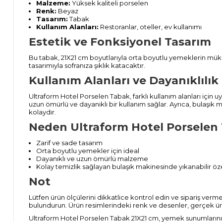
Malzeme:
Yüksek kaliteli porselen
Renk:
Beyaz
Tasarım:
Tabak
Kullanım Alanları:
Restoranlar, oteller, ev kullanımı
Estetik ve Fonksiyonel Tasarım
Bu tabak, 21X21 cm boyutlarıyla orta boyutlu yemeklerin mük
tasarımıyla sofranıza şıklık katacaktır.
Kullanım Alanları ve Dayanıklılık
Ultraform Hotel Porselen Tabak, farklı kullanım alanları için
uzun ömürlü ve dayanıklı bir kullanım sağlar. Ayrıca, bulaşık ma
kolaydır.
Neden Ultraform Hotel Porselen 
Zarif ve sade tasarım
Orta boyutlu yemekler için ideal
Dayanıklı ve uzun ömürlü malzeme
Kolay temizlik sağlayan bulaşık makinesinde yıkanabilir öze
Not
Lütfen ürün ölçülerini dikkatlice kontrol edin ve sipariş ver
bulundurun. Ürün resimlerindeki renk ve desenler, gerçek ürünl
Ultraform Hotel Porselen Tabak 21X21 cm, yemek sunumların