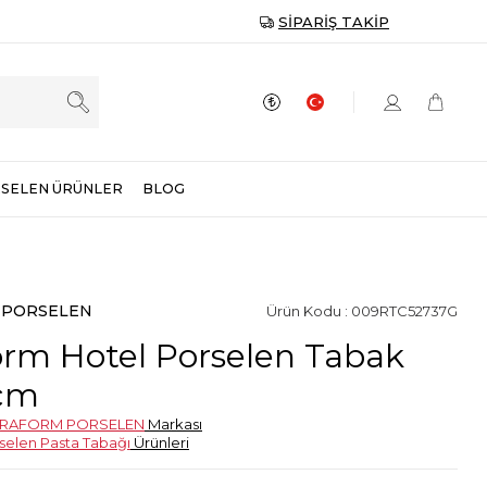
SIPARIŞ TAKIP
SELEN ÜRÜNLER
BLOG
 PORSELEN
Ürün Kodu : 009RTC52737G
orm Hotel Porselen Tabak
 cm
TRAFORM PORSELEN
Markası
selen Pasta Tabağı
Ürünleri