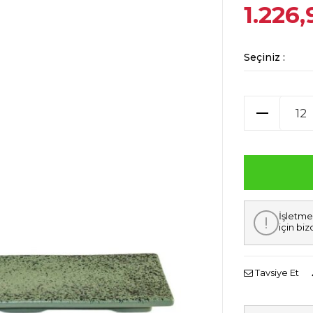
1.226
Seçiniz :
İşletme
için biz
Tavsiye Et